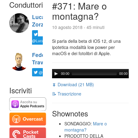
Conduttori
#371: Mare o
montagna?
Luca
Zorzi
10 agosto 2018 - 45 minuti
@LucaTNT
Si parla della beta di iOS 12, di una
ipotetica modalità low power per
macOS e dei fotolibri di Apple.
Federico
Travaini
@ftrava
00:00
00:00
⏬ Download (21 MB)
Iscriviti
📝 Trascrizione
Shownotes
SONDAGGIO:
Mare o
montagna?
PRODOTTO DELLA