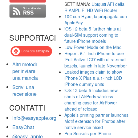
SETTIMANA:
Ubiquiti AFI della
R AMPLIFI HD WiFi Router
10€ con Hype, la prepagata con
ApplePay
iOS 12 beta 5 further hints at
dual-SIM support coming to
SUPPORTACI
future iPhone models
Low Power Mode on the Mac
Report: 6.1-inch iPhone to use
‘Full Active LCD’ with ultra-small
Altri metodi
bezels, launch in late November
per inviare
Leaked images claim to show
una mancia
iPhone X Plus & 6.1-inch LCD
iPhone dummy units
Scrivi una
iOS 12 beta 5 includes new
recensione
shots of AirPods wireless
charging case for AirPower
CONTATTI
ahead of release
Apple’s printing partner launches
info@easyapple.org
Motif extension for Photos after
EasyChat
native service nixed
Pop Sockets per iPhone
@easy_apple