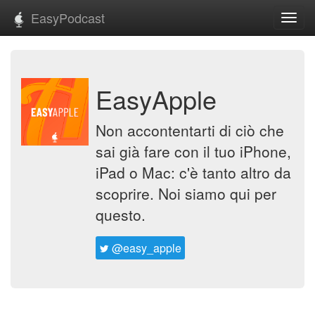
EasyPodcast
Toggl
navig
EasyApple
Non accontentarti di ciò che
sai già fare con il tuo iPhone,
iPad o Mac: c'è tanto altro da
scoprire. Noi siamo qui per
questo.
@easy_apple