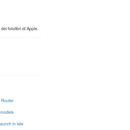
ei fotolibri di Apple.
i Router
e models
launch in late