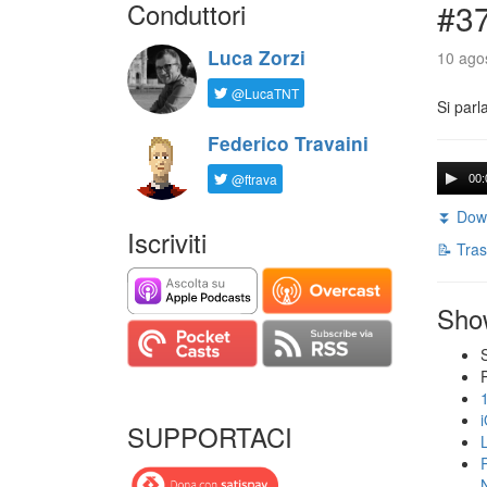
Conduttori
#3
Luca Zorzi
10 agos
@LucaTNT
Si parl
Federico Travaini
@ftrava
00:
⏬ Down
Iscriviti
📝 Tras
Sho
SUPPORTACI