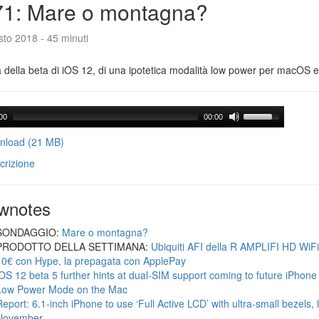
71: Mare o montagna?
to 2018 - 45 minuti
a della beta di iOS 12, di una ipotetica modalità low power per macOS e d
00
00:00
load (21 MB)
crizione
wnotes
SONDAGGIO:
Mare o montagna?
PRODOTTO DELLA SETTIMANA:
Ubiquiti AFI della R AMPLIFI HD WiF
10€ con Hype, la prepagata con ApplePay
iOS 12 beta 5 further hints at dual-SIM support coming to future iPhon
Low Power Mode on the Mac
Report: 6.1-inch iPhone to use ‘Full Active LCD’ with ultra-small bezels, 
November