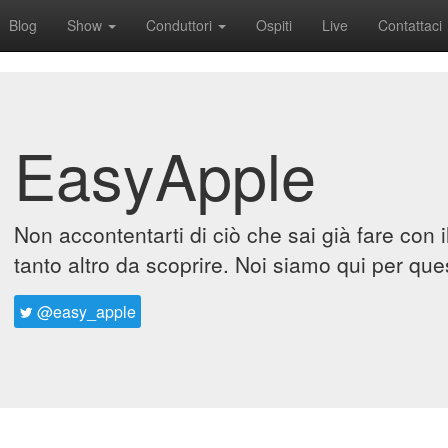
Blog
Show
Conduttori
Ospiti
Live
Contattaci
EasyApple
Non accontentarti di ciò che sai già fare con 
tanto altro da scoprire. Noi siamo qui per que
@easy_apple