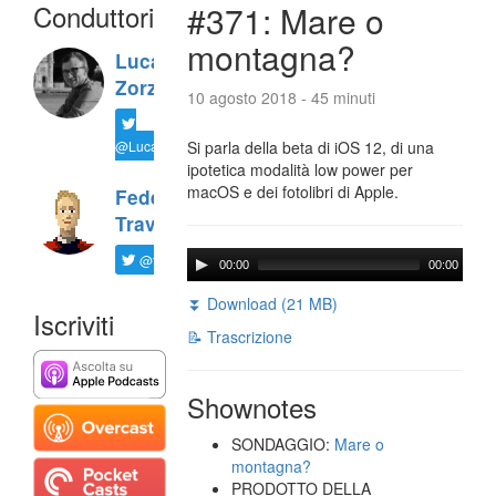
Conduttori
#371: Mare o
montagna?
Luca
Zorzi
10 agosto 2018 - 45 minuti
@LucaTNT
Si parla della beta di iOS 12, di una
ipotetica modalità low power per
macOS e dei fotolibri di Apple.
Federico
Travaini
@ftrava
00:00
00:00
⏬ Download (21 MB)
Iscriviti
📝 Trascrizione
Shownotes
SONDAGGIO:
Mare o
montagna?
PRODOTTO DELLA