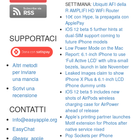
SETTIMANA:
Ubiquiti AFI della
R AMPLIFI HD WiFi Router
10€ con Hype, la prepagata con
ApplePay
iOS 12 beta 5 further hints at
dual-SIM support coming to
SUPPORTACI
future iPhone models
Low Power Mode on the Mac
Report: 6.1-inch iPhone to use
‘Full Active LCD’ with ultra-small
Altri metodi
bezels, launch in late November
per inviare
Leaked images claim to show
una mancia
iPhone X Plus & 6.1-inch LCD
iPhone dummy units
Scrivi una
iOS 12 beta 5 includes new
recensione
shots of AirPods wireless
charging case for AirPower
CONTATTI
ahead of release
Apple’s printing partner launches
info@easyapple.org
Motif extension for Photos after
EasyChat
native service nixed
Pop Sockets per iPhone
@easy_apple