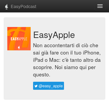
EasyPodcast
Toggl
navig
EasyApple
Non accontentarti di ciò che
sai già fare con il tuo iPhone,
iPad o Mac: c'è tanto altro da
scoprire. Noi siamo qui per
questo.
@easy_apple