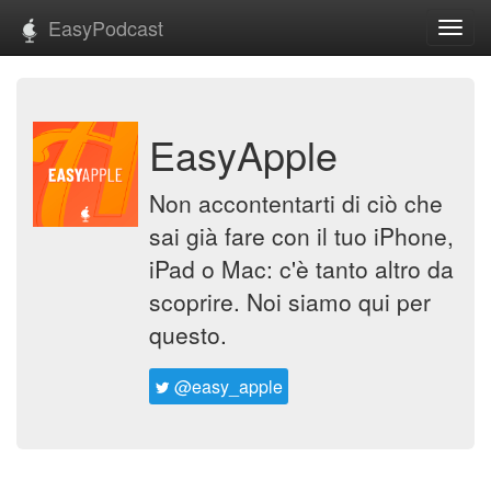
EasyPodcast
Toggl
navig
EasyApple
Non accontentarti di ciò che
sai già fare con il tuo iPhone,
iPad o Mac: c'è tanto altro da
scoprire. Noi siamo qui per
questo.
@easy_apple