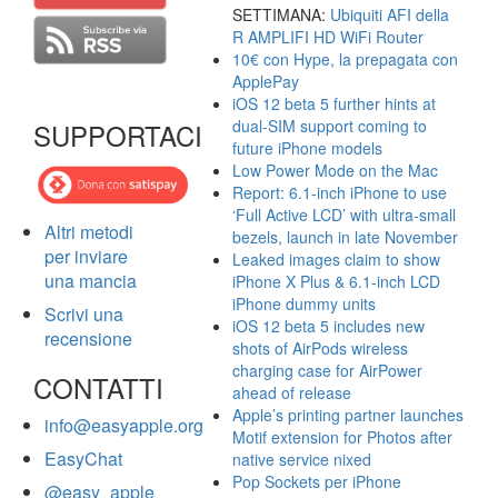
SETTIMANA:
Ubiquiti AFI della
R AMPLIFI HD WiFi Router
10€ con Hype, la prepagata con
ApplePay
iOS 12 beta 5 further hints at
dual-SIM support coming to
SUPPORTACI
future iPhone models
Low Power Mode on the Mac
Report: 6.1-inch iPhone to use
‘Full Active LCD’ with ultra-small
Altri metodi
bezels, launch in late November
per inviare
Leaked images claim to show
una mancia
iPhone X Plus & 6.1-inch LCD
iPhone dummy units
Scrivi una
iOS 12 beta 5 includes new
recensione
shots of AirPods wireless
charging case for AirPower
CONTATTI
ahead of release
Apple’s printing partner launches
info@easyapple.org
Motif extension for Photos after
EasyChat
native service nixed
Pop Sockets per iPhone
@easy_apple