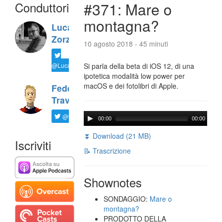
Conduttori
#371: Mare o
montagna?
Luca
Zorzi
10 agosto 2018 - 45 minuti
@LucaTNT
Si parla della beta di iOS 12, di una
ipotetica modalità low power per
macOS e dei fotolibri di Apple.
Federico
Travaini
@ftrava
00:00
00:00
⏬ Download (21 MB)
Iscriviti
📝 Trascrizione
Shownotes
SONDAGGIO:
Mare o
montagna?
PRODOTTO DELLA