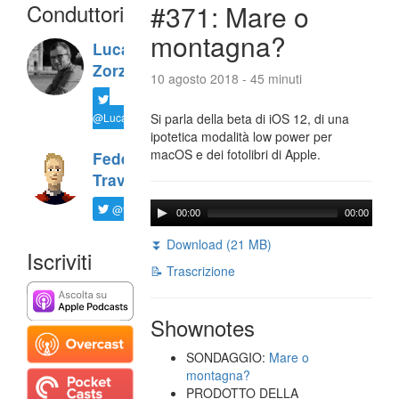
Conduttori
#371: Mare o
montagna?
Luca
Zorzi
10 agosto 2018 - 45 minuti
@LucaTNT
Si parla della beta di iOS 12, di una
ipotetica modalità low power per
macOS e dei fotolibri di Apple.
Federico
Travaini
@ftrava
00:00
00:00
⏬ Download (21 MB)
Iscriviti
📝 Trascrizione
Shownotes
SONDAGGIO:
Mare o
montagna?
PRODOTTO DELLA