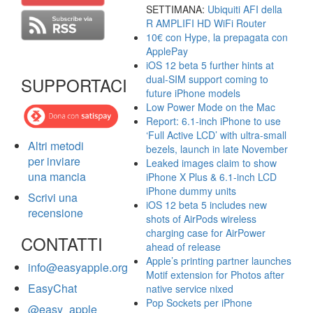
SETTIMANA:
Ubiquiti AFI della
R AMPLIFI HD WiFi Router
10€ con Hype, la prepagata con
ApplePay
iOS 12 beta 5 further hints at
dual-SIM support coming to
SUPPORTACI
future iPhone models
Low Power Mode on the Mac
Report: 6.1-inch iPhone to use
‘Full Active LCD’ with ultra-small
Altri metodi
bezels, launch in late November
per inviare
Leaked images claim to show
una mancia
iPhone X Plus & 6.1-inch LCD
iPhone dummy units
Scrivi una
iOS 12 beta 5 includes new
recensione
shots of AirPods wireless
charging case for AirPower
CONTATTI
ahead of release
Apple’s printing partner launches
info@easyapple.org
Motif extension for Photos after
EasyChat
native service nixed
Pop Sockets per iPhone
@easy_apple