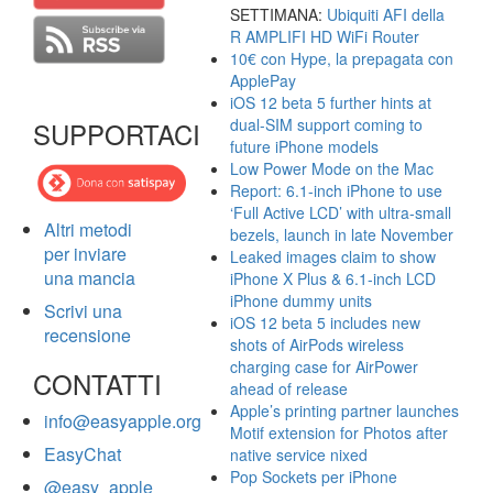
SETTIMANA:
Ubiquiti AFI della
R AMPLIFI HD WiFi Router
10€ con Hype, la prepagata con
ApplePay
iOS 12 beta 5 further hints at
dual-SIM support coming to
SUPPORTACI
future iPhone models
Low Power Mode on the Mac
Report: 6.1-inch iPhone to use
‘Full Active LCD’ with ultra-small
Altri metodi
bezels, launch in late November
per inviare
Leaked images claim to show
una mancia
iPhone X Plus & 6.1-inch LCD
iPhone dummy units
Scrivi una
iOS 12 beta 5 includes new
recensione
shots of AirPods wireless
charging case for AirPower
CONTATTI
ahead of release
Apple’s printing partner launches
info@easyapple.org
Motif extension for Photos after
EasyChat
native service nixed
Pop Sockets per iPhone
@easy_apple