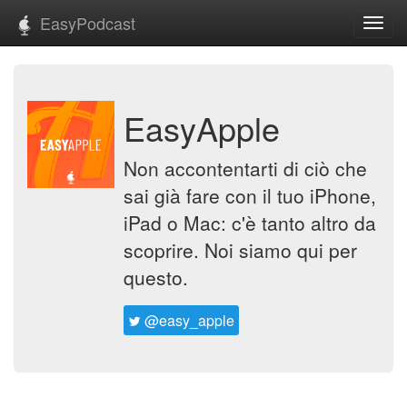
EasyPodcast
Toggl
navig
EasyApple
Non accontentarti di ciò che
sai già fare con il tuo iPhone,
iPad o Mac: c'è tanto altro da
scoprire. Noi siamo qui per
questo.
@easy_apple