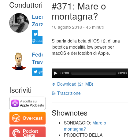
Conduttori
#371: Mare o
montagna?
Luca
Zorzi
10 agosto 2018 - 45 minuti
@LucaTNT
Si parla della beta di iOS 12, di una
ipotetica modalità low power per
macOS e dei fotolibri di Apple.
Federico
Travaini
@ftrava
00:00
00:00
⏬ Download (21 MB)
Iscriviti
📝 Trascrizione
Shownotes
SONDAGGIO:
Mare o
montagna?
PRODOTTO DELLA