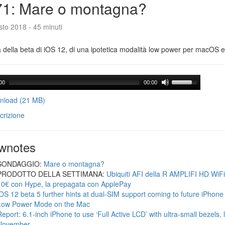
71: Mare o montagna?
to 2018 - 45 minuti
a della beta di iOS 12, di una ipotetica modalità low power per macOS e d
00
00:00
load (21 MB)
crizione
wnotes
SONDAGGIO:
Mare o montagna?
PRODOTTO DELLA SETTIMANA:
Ubiquiti AFI della R AMPLIFI HD WiF
10€ con Hype, la prepagata con ApplePay
iOS 12 beta 5 further hints at dual-SIM support coming to future iPhon
Low Power Mode on the Mac
Report: 6.1-inch iPhone to use ‘Full Active LCD’ with ultra-small bezels, 
November