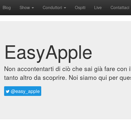
Blog
Show
Conduttori
Ospiti
Live
Contattaci
EasyApple
Non accontentarti di ciò che sai già fare con 
tanto altro da scoprire. Noi siamo qui per que
@easy_apple