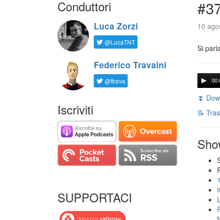
Conduttori
#3
Luca Zorzi
10 agos
@LucaTNT
Si parl
Federico Travaini
@ftrava
00:
⏬ Down
Iscriviti
📝 Tras
Sho
SUPPORTACI