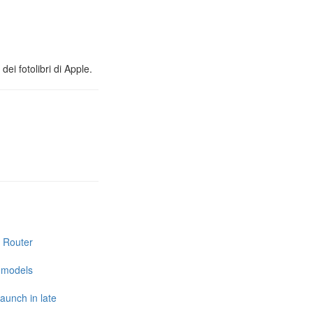
ei fotolibri di Apple.
i Router
e models
launch in late