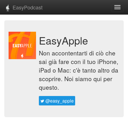
EasyPodcast
Toggl
navig
EasyApple
Non accontentarti di ciò che
sai già fare con il tuo iPhone,
iPad o Mac: c'è tanto altro da
scoprire. Noi siamo qui per
questo.
@easy_apple