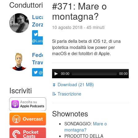
Conduttori
#371: Mare o
montagna?
Luca
Zorzi
10 agosto 2018 - 45 minuti
@LucaTNT
Si parla della beta di iOS 12, di una
ipotetica modalità low power per
macOS e dei fotolibri di Apple.
Federico
Travaini
@ftrava
00:00
00:00
⏬ Download (21 MB)
Iscriviti
📝 Trascrizione
Shownotes
SONDAGGIO:
Mare o
montagna?
PRODOTTO DELLA