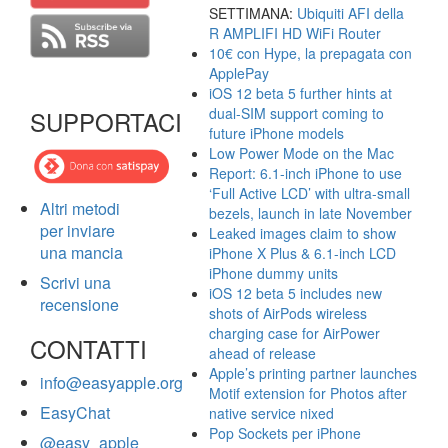
SETTIMANA:
Ubiquiti AFI della
R AMPLIFI HD WiFi Router
10€ con Hype, la prepagata con
ApplePay
iOS 12 beta 5 further hints at
dual-SIM support coming to
SUPPORTACI
future iPhone models
Low Power Mode on the Mac
Report: 6.1-inch iPhone to use
‘Full Active LCD’ with ultra-small
Altri metodi
bezels, launch in late November
per inviare
Leaked images claim to show
una mancia
iPhone X Plus & 6.1-inch LCD
iPhone dummy units
Scrivi una
iOS 12 beta 5 includes new
recensione
shots of AirPods wireless
charging case for AirPower
CONTATTI
ahead of release
Apple’s printing partner launches
info@easyapple.org
Motif extension for Photos after
EasyChat
native service nixed
Pop Sockets per iPhone
@easy_apple