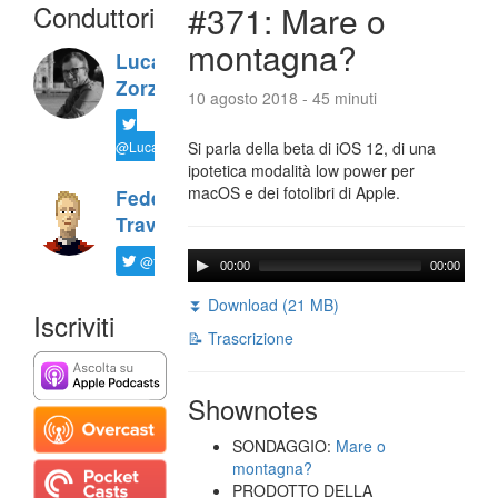
Conduttori
#371: Mare o
montagna?
Luca
Zorzi
10 agosto 2018 - 45 minuti
@LucaTNT
Si parla della beta di iOS 12, di una
ipotetica modalità low power per
macOS e dei fotolibri di Apple.
Federico
Travaini
@ftrava
00:00
00:00
⏬ Download (21 MB)
Iscriviti
📝 Trascrizione
Shownotes
SONDAGGIO:
Mare o
montagna?
PRODOTTO DELLA