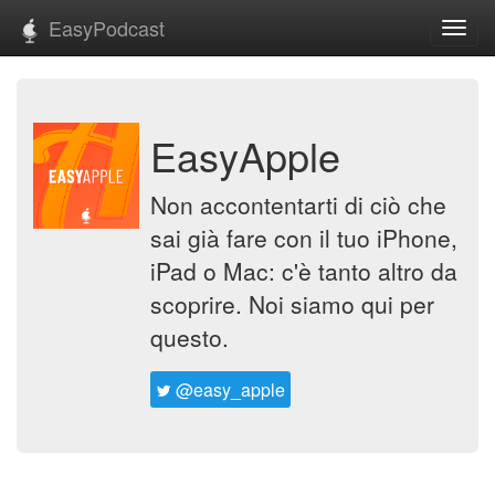
EasyPodcast
Toggl
navig
EasyApple
Non accontentarti di ciò che
sai già fare con il tuo iPhone,
iPad o Mac: c'è tanto altro da
scoprire. Noi siamo qui per
questo.
@easy_apple