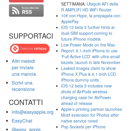
SETTIMANA:
Ubiquiti AFI della
R AMPLIFI HD WiFi Router
10€ con Hype, la prepagata con
ApplePay
iOS 12 beta 5 further hints at
dual-SIM support coming to
SUPPORTACI
future iPhone models
Low Power Mode on the Mac
Report: 6.1-inch iPhone to use
‘Full Active LCD’ with ultra-small
Altri metodi
bezels, launch in late November
per inviare
Leaked images claim to show
una mancia
iPhone X Plus & 6.1-inch LCD
iPhone dummy units
Scrivi una
iOS 12 beta 5 includes new
recensione
shots of AirPods wireless
charging case for AirPower
CONTATTI
ahead of release
Apple’s printing partner launches
info@easyapple.org
Motif extension for Photos after
EasyChat
native service nixed
Pop Sockets per iPhone
@easy_apple