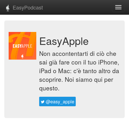
EasyPodcast
Toggl
navig
EasyApple
Non accontentarti di ciò che
sai già fare con il tuo iPhone,
iPad o Mac: c'è tanto altro da
scoprire. Noi siamo qui per
questo.
@easy_apple