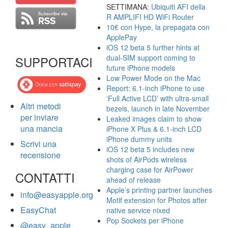
SETTIMANA:
Ubiquiti AFI della
R AMPLIFI HD WiFi Router
10€ con Hype, la prepagata con
ApplePay
iOS 12 beta 5 further hints at
dual-SIM support coming to
SUPPORTACI
future iPhone models
Low Power Mode on the Mac
Report: 6.1-inch iPhone to use
‘Full Active LCD’ with ultra-small
Altri metodi
bezels, launch in late November
per inviare
Leaked images claim to show
una mancia
iPhone X Plus & 6.1-inch LCD
iPhone dummy units
Scrivi una
iOS 12 beta 5 includes new
recensione
shots of AirPods wireless
charging case for AirPower
CONTATTI
ahead of release
Apple’s printing partner launches
info@easyapple.org
Motif extension for Photos after
EasyChat
native service nixed
Pop Sockets per iPhone
@easy_apple