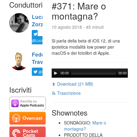
Conduttori
#371: Mare o
montagna?
Luca
Zorzi
10 agosto 2018 - 45 minuti
@LucaTNT
Si parla della beta di iOS 12, di una
ipotetica modalità low power per
macOS e dei fotolibri di Apple.
Federico
Travaini
@ftrava
00:00
00:00
⏬ Download (21 MB)
Iscriviti
📝 Trascrizione
Shownotes
SONDAGGIO:
Mare o
montagna?
PRODOTTO DELLA