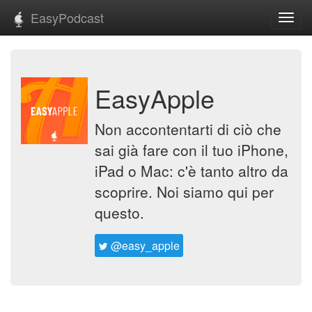
EasyPodcast
Toggl
navig
EasyApple
Non accontentarti di ciò che
sai già fare con il tuo iPhone,
iPad o Mac: c'è tanto altro da
scoprire. Noi siamo qui per
questo.
@easy_apple