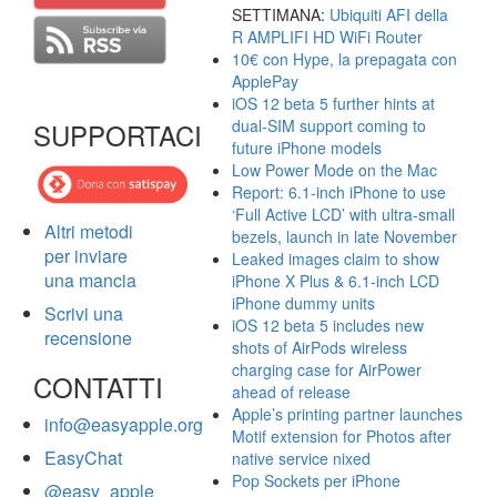
SETTIMANA:
Ubiquiti AFI della
R AMPLIFI HD WiFi Router
10€ con Hype, la prepagata con
ApplePay
iOS 12 beta 5 further hints at
dual-SIM support coming to
SUPPORTACI
future iPhone models
Low Power Mode on the Mac
Report: 6.1-inch iPhone to use
‘Full Active LCD’ with ultra-small
Altri metodi
bezels, launch in late November
per inviare
Leaked images claim to show
una mancia
iPhone X Plus & 6.1-inch LCD
iPhone dummy units
Scrivi una
iOS 12 beta 5 includes new
recensione
shots of AirPods wireless
charging case for AirPower
CONTATTI
ahead of release
Apple’s printing partner launches
info@easyapple.org
Motif extension for Photos after
EasyChat
native service nixed
Pop Sockets per iPhone
@easy_apple