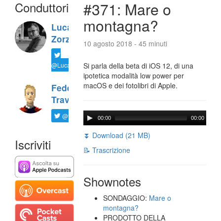
Conduttori
#371: Mare o
montagna?
Luca
Zorzi
10 agosto 2018 - 45 minuti
@LucaTNT
Si parla della beta di iOS 12, di una
ipotetica modalità low power per
macOS e dei fotolibri di Apple.
Federico
Travaini
@ftrava
00:00
00:00
⏬ Download (21 MB)
Iscriviti
📝 Trascrizione
Shownotes
SONDAGGIO:
Mare o
montagna?
PRODOTTO DELLA