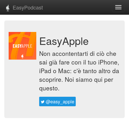
EasyPodcast
Toggl
navig
EasyApple
Non accontentarti di ciò che
sai già fare con il tuo iPhone,
iPad o Mac: c'è tanto altro da
scoprire. Noi siamo qui per
questo.
@easy_apple