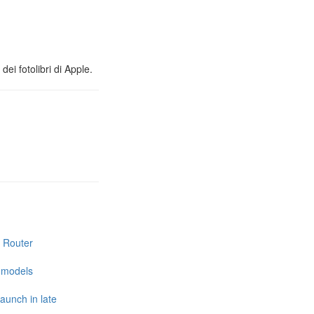
ei fotolibri di Apple.
i Router
e models
launch in late