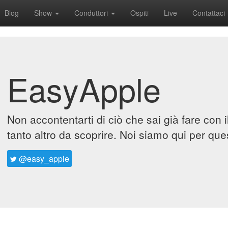
Blog
Show
Conduttori
Ospiti
Live
Contattaci
EasyApple
Non accontentarti di ciò che sai già fare con 
tanto altro da scoprire. Noi siamo qui per que
@easy_apple