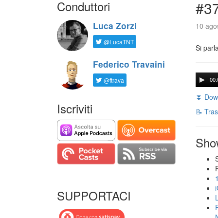
Conduttori
#3
Luca Zorzi
10 agos
@LucaTNT
Si parl
Federico Travaini
@ftrava
00:
⏬ Down
Iscriviti
📝 Tras
Sho
SUPPORTACI