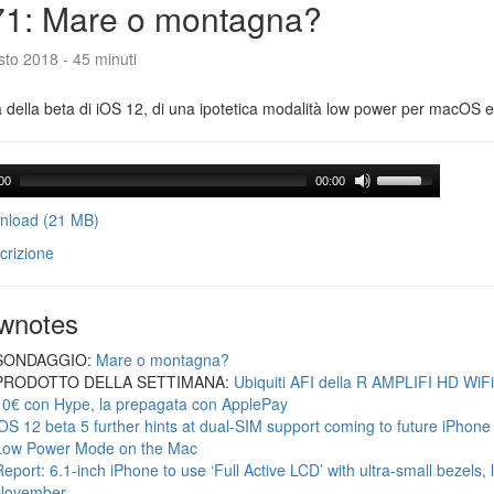
71: Mare o montagna?
to 2018 - 45 minuti
a della beta di iOS 12, di una ipotetica modalità low power per macOS e d
00
00:00
load (21 MB)
crizione
wnotes
SONDAGGIO:
Mare o montagna?
PRODOTTO DELLA SETTIMANA:
Ubiquiti AFI della R AMPLIFI HD WiF
10€ con Hype, la prepagata con ApplePay
iOS 12 beta 5 further hints at dual-SIM support coming to future iPhon
Low Power Mode on the Mac
Report: 6.1-inch iPhone to use ‘Full Active LCD’ with ultra-small bezels, 
November