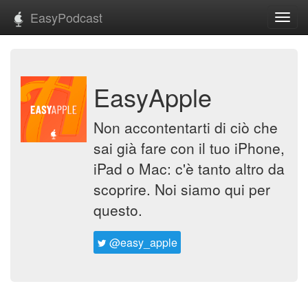
EasyPodcast
Toggl
navig
EasyApple
Non accontentarti di ciò che
sai già fare con il tuo iPhone,
iPad o Mac: c'è tanto altro da
scoprire. Noi siamo qui per
questo.
@easy_apple