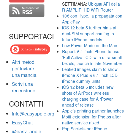
SETTIMANA:
Ubiquiti AFI della
R AMPLIFI HD WiFi Router
10€ con Hype, la prepagata con
ApplePay
iOS 12 beta 5 further hints at
dual-SIM support coming to
SUPPORTACI
future iPhone models
Low Power Mode on the Mac
Report: 6.1-inch iPhone to use
‘Full Active LCD’ with ultra-small
Altri metodi
bezels, launch in late November
per inviare
Leaked images claim to show
una mancia
iPhone X Plus & 6.1-inch LCD
iPhone dummy units
Scrivi una
iOS 12 beta 5 includes new
recensione
shots of AirPods wireless
charging case for AirPower
CONTATTI
ahead of release
Apple’s printing partner launches
info@easyapple.org
Motif extension for Photos after
EasyChat
native service nixed
Pop Sockets per iPhone
@easy_apple