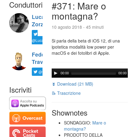
Conduttori
#371: Mare o
montagna?
Luca
Zorzi
10 agosto 2018 - 45 minuti
@LucaTNT
Si parla della beta di iOS 12, di una
ipotetica modalità low power per
macOS e dei fotolibri di Apple.
Federico
Travaini
@ftrava
00:00
00:00
⏬ Download (21 MB)
Iscriviti
📝 Trascrizione
Shownotes
SONDAGGIO:
Mare o
montagna?
PRODOTTO DELLA