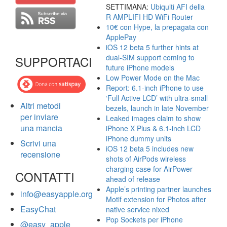
SETTIMANA:
Ubiquiti AFI della
R AMPLIFI HD WiFi Router
10€ con Hype, la prepagata con
ApplePay
iOS 12 beta 5 further hints at
dual-SIM support coming to
SUPPORTACI
future iPhone models
Low Power Mode on the Mac
Report: 6.1-inch iPhone to use
‘Full Active LCD’ with ultra-small
Altri metodi
bezels, launch in late November
per inviare
Leaked images claim to show
una mancia
iPhone X Plus & 6.1-inch LCD
iPhone dummy units
Scrivi una
iOS 12 beta 5 includes new
recensione
shots of AirPods wireless
charging case for AirPower
CONTATTI
ahead of release
Apple’s printing partner launches
info@easyapple.org
Motif extension for Photos after
EasyChat
native service nixed
Pop Sockets per iPhone
@easy_apple