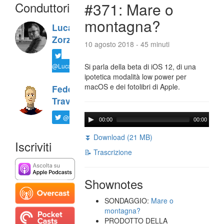
Conduttori
#371: Mare o
montagna?
Luca
Zorzi
10 agosto 2018 - 45 minuti
@LucaTNT
Si parla della beta di iOS 12, di una
ipotetica modalità low power per
macOS e dei fotolibri di Apple.
Federico
Travaini
@ftrava
00:00
00:00
⏬ Download (21 MB)
Iscriviti
📝 Trascrizione
Shownotes
SONDAGGIO:
Mare o
montagna?
PRODOTTO DELLA