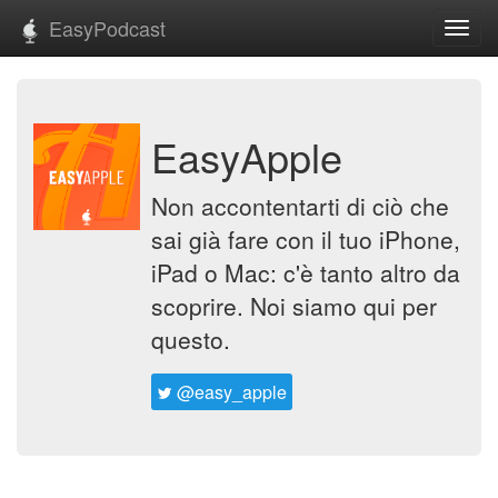
EasyPodcast
Toggl
navig
EasyApple
Non accontentarti di ciò che
sai già fare con il tuo iPhone,
iPad o Mac: c'è tanto altro da
scoprire. Noi siamo qui per
questo.
@easy_apple