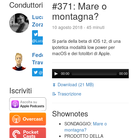
Conduttori
#371: Mare o
montagna?
Luca
Zorzi
10 agosto 2018 - 45 minuti
@LucaTNT
Si parla della beta di iOS 12, di una
ipotetica modalità low power per
macOS e dei fotolibri di Apple.
Federico
Travaini
@ftrava
00:00
00:00
⏬ Download (21 MB)
Iscriviti
📝 Trascrizione
Shownotes
SONDAGGIO:
Mare o
montagna?
PRODOTTO DELLA