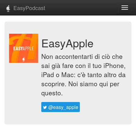
EasyPodcast
Toggl
navig
EasyApple
Non accontentarti di ciò che
sai già fare con il tuo iPhone,
iPad o Mac: c'è tanto altro da
scoprire. Noi siamo qui per
questo.
@easy_apple