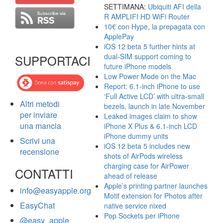
SETTIMANA:
Ubiquiti AFI della
R AMPLIFI HD WiFi Router
10€ con Hype, la prepagata con
ApplePay
iOS 12 beta 5 further hints at
dual-SIM support coming to
SUPPORTACI
future iPhone models
Low Power Mode on the Mac
Report: 6.1-inch iPhone to use
‘Full Active LCD’ with ultra-small
Altri metodi
bezels, launch in late November
per inviare
Leaked images claim to show
una mancia
iPhone X Plus & 6.1-inch LCD
iPhone dummy units
Scrivi una
iOS 12 beta 5 includes new
recensione
shots of AirPods wireless
charging case for AirPower
CONTATTI
ahead of release
Apple’s printing partner launches
info@easyapple.org
Motif extension for Photos after
EasyChat
native service nixed
Pop Sockets per iPhone
@easy_apple