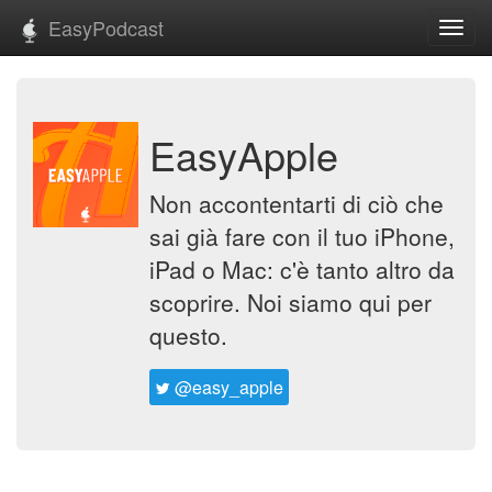
EasyPodcast
Toggl
navig
EasyApple
Non accontentarti di ciò che
sai già fare con il tuo iPhone,
iPad o Mac: c'è tanto altro da
scoprire. Noi siamo qui per
questo.
@easy_apple