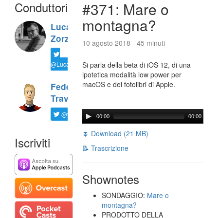
Conduttori
#371: Mare o
montagna?
Luca
Zorzi
10 agosto 2018 - 45 minuti
@LucaTNT
Si parla della beta di iOS 12, di una
ipotetica modalità low power per
macOS e dei fotolibri di Apple.
Federico
Travaini
@ftrava
00:00
00:00
⏬ Download (21 MB)
Iscriviti
📝 Trascrizione
Shownotes
SONDAGGIO:
Mare o
montagna?
PRODOTTO DELLA