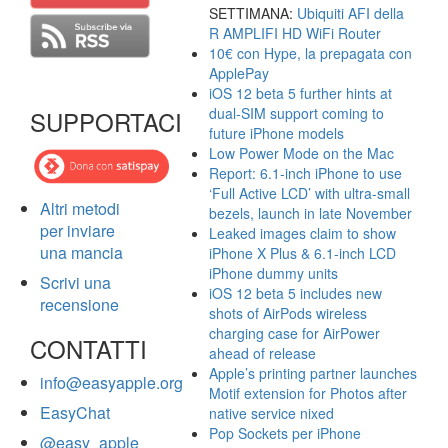
SETTIMANA:
Ubiquiti AFI della
R AMPLIFI HD WiFi Router
10€ con Hype, la prepagata con
ApplePay
iOS 12 beta 5 further hints at
dual-SIM support coming to
SUPPORTACI
future iPhone models
Low Power Mode on the Mac
Report: 6.1-inch iPhone to use
‘Full Active LCD’ with ultra-small
Altri metodi
bezels, launch in late November
per inviare
Leaked images claim to show
una mancia
iPhone X Plus & 6.1-inch LCD
iPhone dummy units
Scrivi una
iOS 12 beta 5 includes new
recensione
shots of AirPods wireless
charging case for AirPower
CONTATTI
ahead of release
Apple’s printing partner launches
info@easyapple.org
Motif extension for Photos after
EasyChat
native service nixed
Pop Sockets per iPhone
@easy_apple