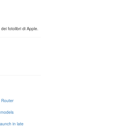
ei fotolibri di Apple.
i Router
e models
launch in late