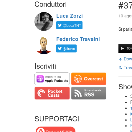
Conduttori
#3
Luca Zorzi
10 agos
@LucaTNT
Si parl
Federico Travaini
@ftrava
00:
⏬ Down
Iscriviti
📝 Tras
Sho
SUPPORTACI