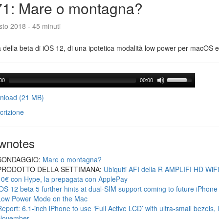
71: Mare o montagna?
to 2018 - 45 minuti
a della beta di iOS 12, di una ipotetica modalità low power per macOS e d
00
00:00
load (21 MB)
crizione
wnotes
SONDAGGIO:
Mare o montagna?
PRODOTTO DELLA SETTIMANA:
Ubiquiti AFI della R AMPLIFI HD WiF
10€ con Hype, la prepagata con ApplePay
iOS 12 beta 5 further hints at dual-SIM support coming to future iPhon
Low Power Mode on the Mac
Report: 6.1-inch iPhone to use ‘Full Active LCD’ with ultra-small bezels, 
November