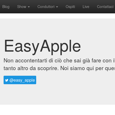
Blog
Show
Conduttori
Ospiti
Live
Contattaci
EasyApple
Non accontentarti di ciò che sai già fare con 
tanto altro da scoprire. Noi siamo qui per que
@easy_apple