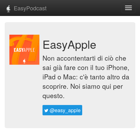
EasyPodcast
Toggl
navig
EasyApple
Non accontentarti di ciò che
sai già fare con il tuo iPhone,
iPad o Mac: c'è tanto altro da
scoprire. Noi siamo qui per
questo.
@easy_apple