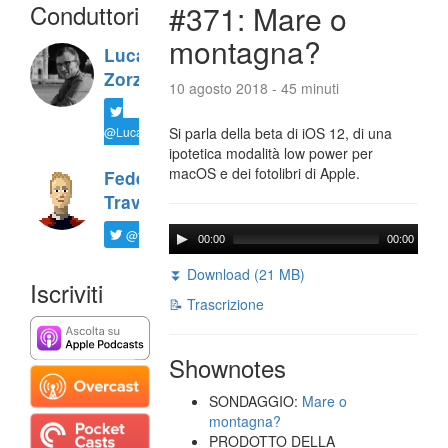
Conduttori
#371: Mare o
montagna?
Luca
Zorzi
10 agosto 2018 - 45 minuti
@LucaTNT
Si parla della beta di iOS 12, di una
ipotetica modalità low power per
macOS e dei fotolibri di Apple.
Federico
Travaini
@ftrava
00:00
00:00
⏬ Download (21 MB)
Iscriviti
📝 Trascrizione
Shownotes
SONDAGGIO:
Mare o
montagna?
PRODOTTO DELLA