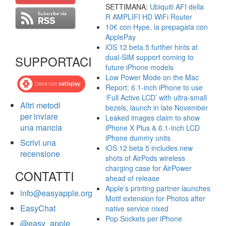
SETTIMANA:
Ubiquiti AFI della
R AMPLIFI HD WiFi Router
10€ con Hype, la prepagata con
ApplePay
iOS 12 beta 5 further hints at
dual-SIM support coming to
SUPPORTACI
future iPhone models
Low Power Mode on the Mac
Report: 6.1-inch iPhone to use
‘Full Active LCD’ with ultra-small
Altri metodi
bezels, launch in late November
per inviare
Leaked images claim to show
una mancia
iPhone X Plus & 6.1-inch LCD
iPhone dummy units
Scrivi una
iOS 12 beta 5 includes new
recensione
shots of AirPods wireless
charging case for AirPower
CONTATTI
ahead of release
Apple’s printing partner launches
info@easyapple.org
Motif extension for Photos after
EasyChat
native service nixed
Pop Sockets per iPhone
@easy_apple