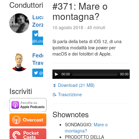
Conduttori
#371: Mare o
montagna?
Luca
Zorzi
10 agosto 2018 - 45 minuti
@LucaTNT
Si parla della beta di iOS 12, di una
ipotetica modalità low power per
macOS e dei fotolibri di Apple.
Federico
Travaini
@ftrava
00:00
00:00
⏬ Download (21 MB)
Iscriviti
📝 Trascrizione
Shownotes
SONDAGGIO:
Mare o
montagna?
PRODOTTO DELLA