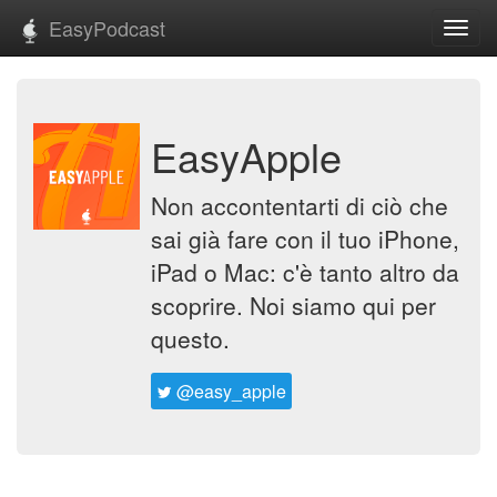
EasyPodcast
Toggl
navig
EasyApple
Non accontentarti di ciò che
sai già fare con il tuo iPhone,
iPad o Mac: c'è tanto altro da
scoprire. Noi siamo qui per
questo.
@easy_apple