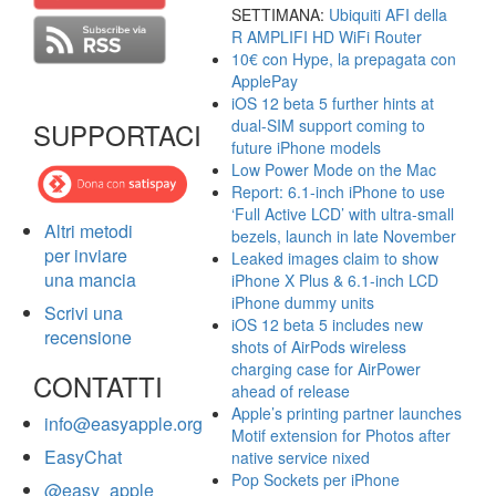
SETTIMANA:
Ubiquiti AFI della
R AMPLIFI HD WiFi Router
10€ con Hype, la prepagata con
ApplePay
iOS 12 beta 5 further hints at
dual-SIM support coming to
SUPPORTACI
future iPhone models
Low Power Mode on the Mac
Report: 6.1-inch iPhone to use
‘Full Active LCD’ with ultra-small
Altri metodi
bezels, launch in late November
per inviare
Leaked images claim to show
una mancia
iPhone X Plus & 6.1-inch LCD
iPhone dummy units
Scrivi una
iOS 12 beta 5 includes new
recensione
shots of AirPods wireless
charging case for AirPower
CONTATTI
ahead of release
Apple’s printing partner launches
info@easyapple.org
Motif extension for Photos after
EasyChat
native service nixed
Pop Sockets per iPhone
@easy_apple