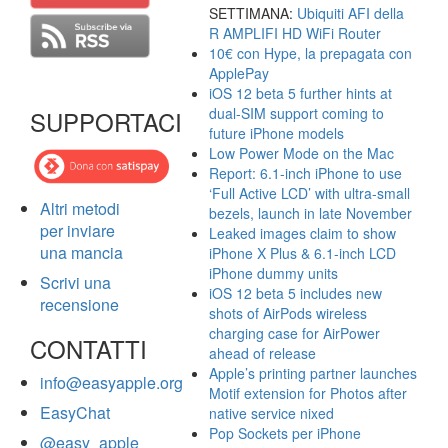
SETTIMANA:
Ubiquiti AFI della
R AMPLIFI HD WiFi Router
10€ con Hype, la prepagata con
ApplePay
iOS 12 beta 5 further hints at
dual-SIM support coming to
SUPPORTACI
future iPhone models
Low Power Mode on the Mac
Report: 6.1-inch iPhone to use
‘Full Active LCD’ with ultra-small
Altri metodi
bezels, launch in late November
per inviare
Leaked images claim to show
una mancia
iPhone X Plus & 6.1-inch LCD
iPhone dummy units
Scrivi una
iOS 12 beta 5 includes new
recensione
shots of AirPods wireless
charging case for AirPower
CONTATTI
ahead of release
Apple’s printing partner launches
info@easyapple.org
Motif extension for Photos after
EasyChat
native service nixed
Pop Sockets per iPhone
@easy_apple