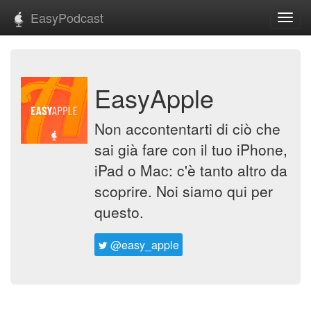
EasyPodcast
Toggl
navig
EasyApple
Non accontentarti di ciò che
sai già fare con il tuo iPhone,
iPad o Mac: c'è tanto altro da
scoprire. Noi siamo qui per
questo.
@easy_apple