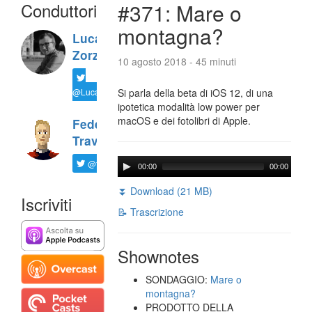
Conduttori
#371: Mare o
montagna?
Luca
Zorzi
10 agosto 2018 - 45 minuti
@LucaTNT
Si parla della beta di iOS 12, di una
ipotetica modalità low power per
macOS e dei fotolibri di Apple.
Federico
Travaini
@ftrava
00:00
00:00
⏬ Download (21 MB)
Iscriviti
📝 Trascrizione
Shownotes
SONDAGGIO:
Mare o
montagna?
PRODOTTO DELLA