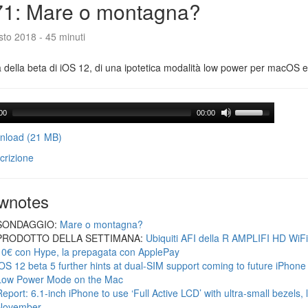
71: Mare o montagna?
to 2018 - 45 minuti
a della beta di iOS 12, di una ipotetica modalità low power per macOS e d
00
00:00
load (21 MB)
crizione
wnotes
SONDAGGIO:
Mare o montagna?
PRODOTTO DELLA SETTIMANA:
Ubiquiti AFI della R AMPLIFI HD WiF
10€ con Hype, la prepagata con ApplePay
iOS 12 beta 5 further hints at dual-SIM support coming to future iPhon
Low Power Mode on the Mac
Report: 6.1-inch iPhone to use ‘Full Active LCD’ with ultra-small bezels, 
November