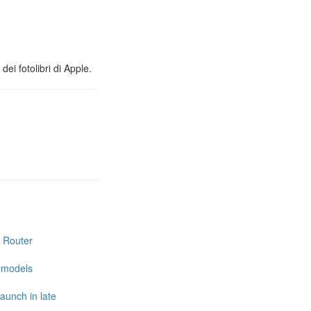
ei fotolibri di Apple.
i Router
e models
launch in late