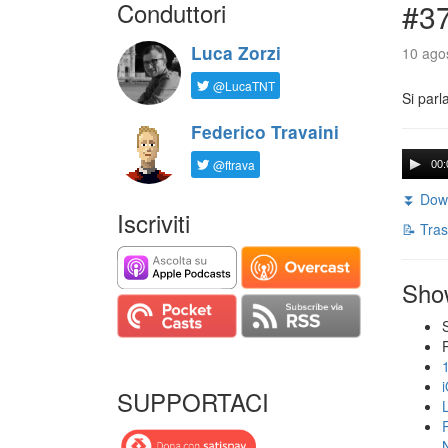
Conduttori
#3
Luca Zorzi
10 agos
@LucaTNT
Si parl
Federico Travaini
@ftrava
00:
⏬ Down
Iscriviti
📝 Tras
Sho
SUPPORTACI