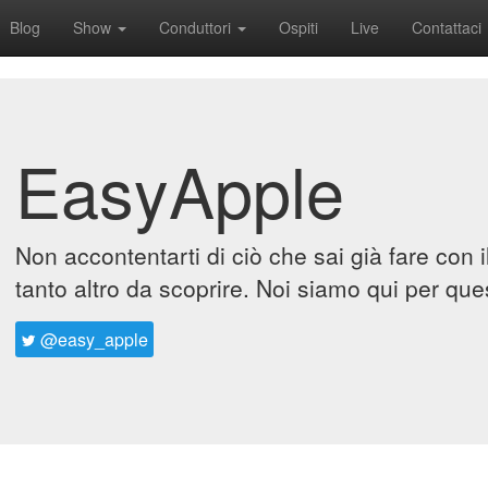
Blog
Show
Conduttori
Ospiti
Live
Contattaci
EasyApple
Non accontentarti di ciò che sai già fare con 
tanto altro da scoprire. Noi siamo qui per que
@easy_apple