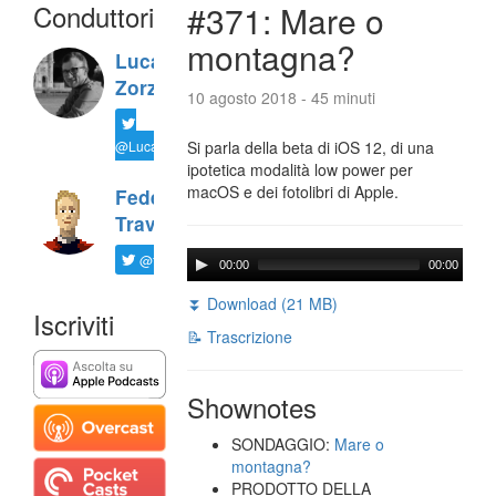
Conduttori
#371: Mare o
montagna?
Luca
Zorzi
10 agosto 2018 - 45 minuti
@LucaTNT
Si parla della beta di iOS 12, di una
ipotetica modalità low power per
macOS e dei fotolibri di Apple.
Federico
Travaini
@ftrava
00:00
00:00
⏬ Download (21 MB)
Iscriviti
📝 Trascrizione
Shownotes
SONDAGGIO:
Mare o
montagna?
PRODOTTO DELLA