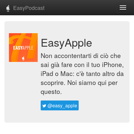
EasyPodcast
Toggl
navig
EasyApple
Non accontentarti di ciò che
sai già fare con il tuo iPhone,
iPad o Mac: c'è tanto altro da
scoprire. Noi siamo qui per
questo.
@easy_apple