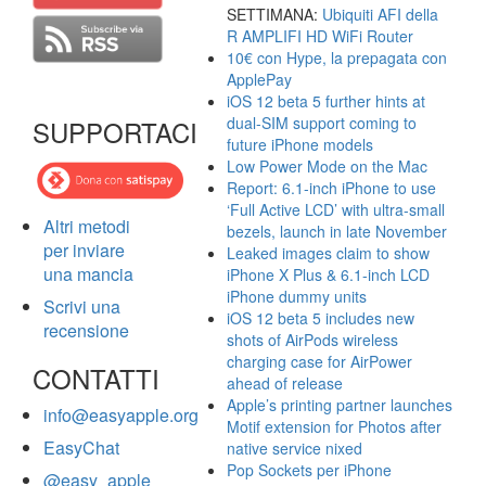
SETTIMANA:
Ubiquiti AFI della
R AMPLIFI HD WiFi Router
10€ con Hype, la prepagata con
ApplePay
iOS 12 beta 5 further hints at
dual-SIM support coming to
SUPPORTACI
future iPhone models
Low Power Mode on the Mac
Report: 6.1-inch iPhone to use
‘Full Active LCD’ with ultra-small
Altri metodi
bezels, launch in late November
per inviare
Leaked images claim to show
una mancia
iPhone X Plus & 6.1-inch LCD
iPhone dummy units
Scrivi una
iOS 12 beta 5 includes new
recensione
shots of AirPods wireless
charging case for AirPower
CONTATTI
ahead of release
Apple’s printing partner launches
info@easyapple.org
Motif extension for Photos after
EasyChat
native service nixed
Pop Sockets per iPhone
@easy_apple