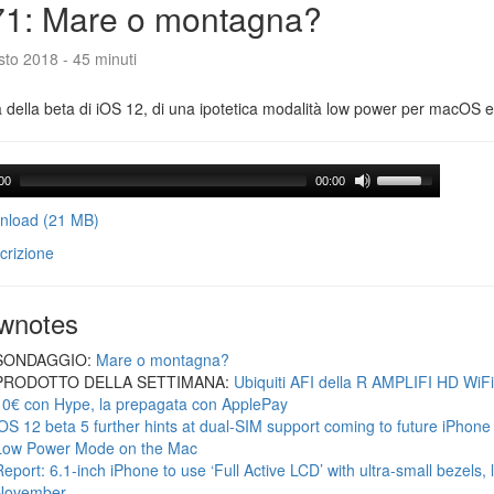
71: Mare o montagna?
to 2018 - 45 minuti
a della beta di iOS 12, di una ipotetica modalità low power per macOS e d
00
00:00
load (21 MB)
crizione
wnotes
SONDAGGIO:
Mare o montagna?
PRODOTTO DELLA SETTIMANA:
Ubiquiti AFI della R AMPLIFI HD WiF
10€ con Hype, la prepagata con ApplePay
iOS 12 beta 5 further hints at dual-SIM support coming to future iPhon
Low Power Mode on the Mac
Report: 6.1-inch iPhone to use ‘Full Active LCD’ with ultra-small bezels, 
November