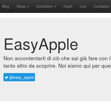
Blog
Show
Conduttori
Ospiti
Live
Contattaci
EasyApple
Non accontentarti di ciò che sai già fare con 
tanto altro da scoprire. Noi siamo qui per que
@easy_apple