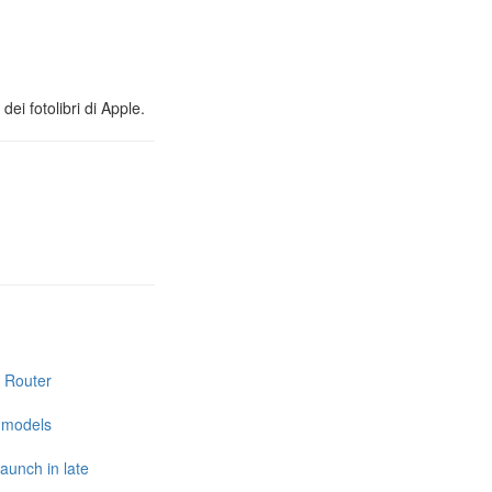
ei fotolibri di Apple.
i Router
e models
launch in late