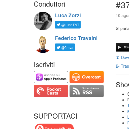
Conduttori
#3
Luca Zorzi
10 agos
@LucaTNT
Si parl
Federico Travaini
@ftrava
00:
⏬ Down
Iscriviti
📝 Tras
Sho
SUPPORTACI