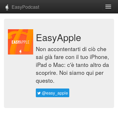
EasyPodcast
Toggl
navig
EasyApple
Non accontentarti di ciò che
sai già fare con il tuo iPhone,
iPad o Mac: c'è tanto altro da
scoprire. Noi siamo qui per
questo.
@easy_apple