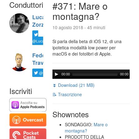
Conduttori
#371: Mare o
montagna?
Luca
Zorzi
10 agosto 2018 - 45 minuti
@LucaTNT
Si parla della beta di iOS 12, di una
ipotetica modalità low power per
macOS e dei fotolibri di Apple.
Federico
Travaini
@ftrava
00:00
00:00
⏬ Download (21 MB)
Iscriviti
📝 Trascrizione
Shownotes
SONDAGGIO:
Mare o
montagna?
PRODOTTO DELLA