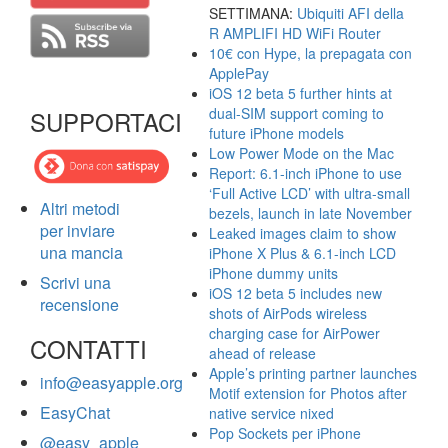
SETTIMANA:
Ubiquiti AFI della
R AMPLIFI HD WiFi Router
10€ con Hype, la prepagata con
ApplePay
iOS 12 beta 5 further hints at
dual-SIM support coming to
SUPPORTACI
future iPhone models
Low Power Mode on the Mac
Report: 6.1-inch iPhone to use
‘Full Active LCD’ with ultra-small
Altri metodi
bezels, launch in late November
per inviare
Leaked images claim to show
una mancia
iPhone X Plus & 6.1-inch LCD
iPhone dummy units
Scrivi una
iOS 12 beta 5 includes new
recensione
shots of AirPods wireless
charging case for AirPower
CONTATTI
ahead of release
Apple’s printing partner launches
info@easyapple.org
Motif extension for Photos after
EasyChat
native service nixed
Pop Sockets per iPhone
@easy_apple