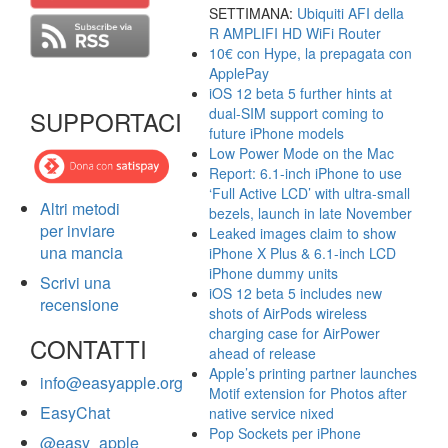
SETTIMANA:
Ubiquiti AFI della
R AMPLIFI HD WiFi Router
10€ con Hype, la prepagata con
ApplePay
iOS 12 beta 5 further hints at
dual-SIM support coming to
SUPPORTACI
future iPhone models
Low Power Mode on the Mac
Report: 6.1-inch iPhone to use
‘Full Active LCD’ with ultra-small
Altri metodi
bezels, launch in late November
per inviare
Leaked images claim to show
una mancia
iPhone X Plus & 6.1-inch LCD
iPhone dummy units
Scrivi una
iOS 12 beta 5 includes new
recensione
shots of AirPods wireless
charging case for AirPower
CONTATTI
ahead of release
Apple’s printing partner launches
info@easyapple.org
Motif extension for Photos after
EasyChat
native service nixed
Pop Sockets per iPhone
@easy_apple