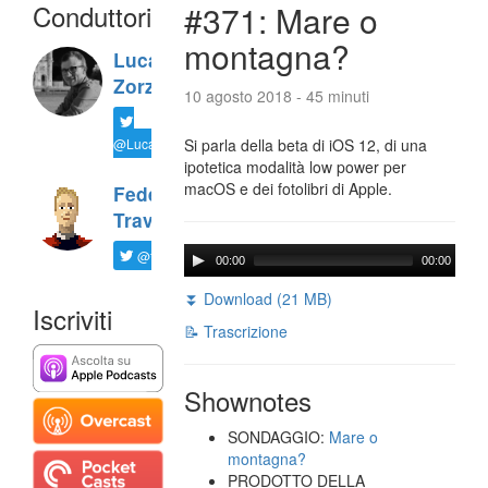
Conduttori
#371: Mare o
montagna?
Luca
Zorzi
10 agosto 2018 - 45 minuti
@LucaTNT
Si parla della beta di iOS 12, di una
ipotetica modalità low power per
macOS e dei fotolibri di Apple.
Federico
Travaini
@ftrava
00:00
00:00
⏬ Download (21 MB)
Iscriviti
📝 Trascrizione
Shownotes
SONDAGGIO:
Mare o
montagna?
PRODOTTO DELLA