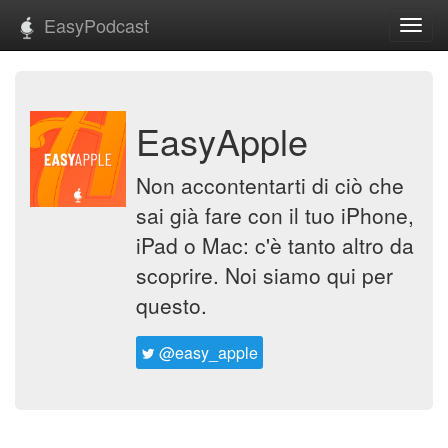
EasyPodcast
Toggl
navig
EasyApple
Non accontentarti di ciò che
sai già fare con il tuo iPhone,
iPad o Mac: c'è tanto altro da
scoprire. Noi siamo qui per
questo.
@easy_apple