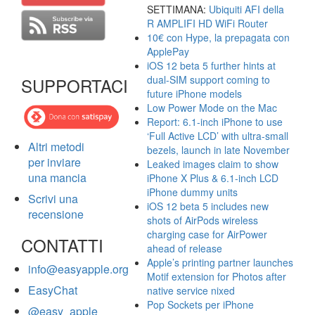
SETTIMANA:
Ubiquiti AFI della
R AMPLIFI HD WiFi Router
10€ con Hype, la prepagata con
ApplePay
iOS 12 beta 5 further hints at
dual-SIM support coming to
SUPPORTACI
future iPhone models
Low Power Mode on the Mac
Report: 6.1-inch iPhone to use
‘Full Active LCD’ with ultra-small
Altri metodi
bezels, launch in late November
per inviare
Leaked images claim to show
una mancia
iPhone X Plus & 6.1-inch LCD
iPhone dummy units
Scrivi una
iOS 12 beta 5 includes new
recensione
shots of AirPods wireless
charging case for AirPower
CONTATTI
ahead of release
Apple’s printing partner launches
info@easyapple.org
Motif extension for Photos after
EasyChat
native service nixed
Pop Sockets per iPhone
@easy_apple