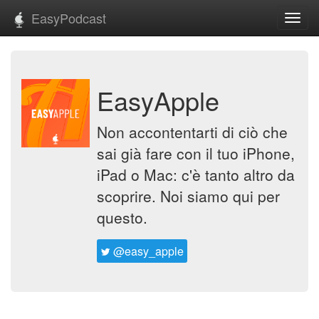
EasyPodcast
Toggl
navig
EasyApple
Non accontentarti di ciò che
sai già fare con il tuo iPhone,
iPad o Mac: c'è tanto altro da
scoprire. Noi siamo qui per
questo.
@easy_apple