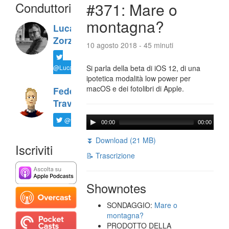
Conduttori
#371: Mare o
montagna?
Luca
Zorzi
10 agosto 2018 - 45 minuti
@LucaTNT
Si parla della beta di iOS 12, di una
ipotetica modalità low power per
macOS e dei fotolibri di Apple.
Federico
Travaini
@ftrava
00:00
00:00
⏬ Download (21 MB)
Iscriviti
📝 Trascrizione
Shownotes
SONDAGGIO:
Mare o
montagna?
PRODOTTO DELLA