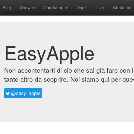
Blog
Show
Conduttori
Ospiti
Live
Contattaci
EasyApple
Non accontentarti di ciò che sai già fare con 
tanto altro da scoprire. Noi siamo qui per que
@easy_apple