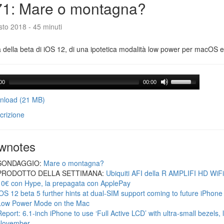
71: Mare o montagna?
to 2018 - 45 minuti
a della beta di iOS 12, di una ipotetica modalità low power per macOS e d
00
00:00
load (21 MB)
crizione
wnotes
SONDAGGIO:
Mare o montagna?
PRODOTTO DELLA SETTIMANA:
Ubiquiti AFI della R AMPLIFI HD WiF
10€ con Hype, la prepagata con ApplePay
iOS 12 beta 5 further hints at dual-SIM support coming to future iPhon
Low Power Mode on the Mac
Report: 6.1-inch iPhone to use ‘Full Active LCD’ with ultra-small bezels, 
November