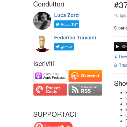
Conduttori
#3
Luca Zorzi
10 agos
@LucaTNT
Si parl
Federico Travaini
@ftrava
00:
⏬ Down
Iscriviti
📝 Tras
Sho
SUPPORTACI