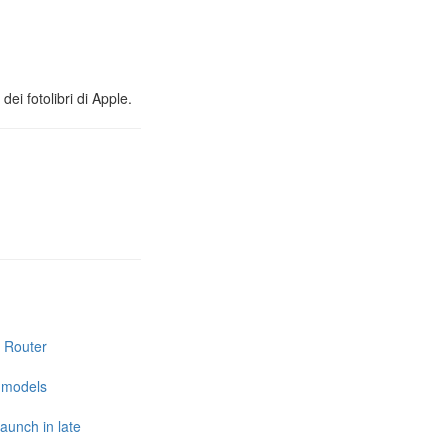
ei fotolibri di Apple.
i Router
e models
launch in late