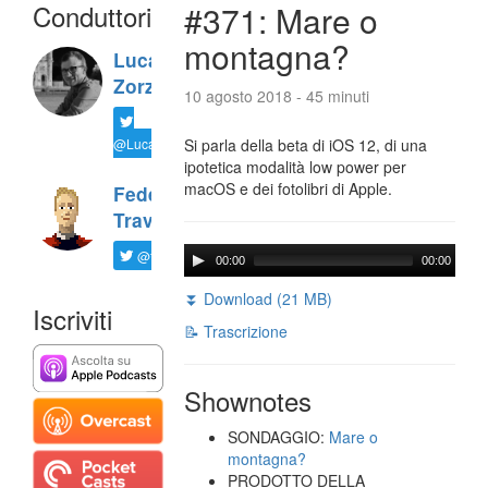
Conduttori
#371: Mare o
montagna?
Luca
Zorzi
10 agosto 2018 - 45 minuti
@LucaTNT
Si parla della beta di iOS 12, di una
ipotetica modalità low power per
macOS e dei fotolibri di Apple.
Federico
Travaini
@ftrava
00:00
00:00
⏬ Download (21 MB)
Iscriviti
📝 Trascrizione
Shownotes
SONDAGGIO:
Mare o
montagna?
PRODOTTO DELLA