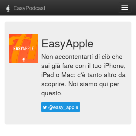
EasyPodcast
Toggl
navig
EasyApple
Non accontentarti di ciò che
sai già fare con il tuo iPhone,
iPad o Mac: c'è tanto altro da
scoprire. Noi siamo qui per
questo.
@easy_apple