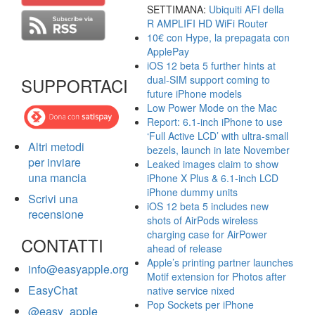
SETTIMANA:
Ubiquiti AFI della
R AMPLIFI HD WiFi Router
10€ con Hype, la prepagata con
ApplePay
iOS 12 beta 5 further hints at
dual-SIM support coming to
SUPPORTACI
future iPhone models
Low Power Mode on the Mac
Report: 6.1-inch iPhone to use
‘Full Active LCD’ with ultra-small
Altri metodi
bezels, launch in late November
per inviare
Leaked images claim to show
una mancia
iPhone X Plus & 6.1-inch LCD
iPhone dummy units
Scrivi una
iOS 12 beta 5 includes new
recensione
shots of AirPods wireless
charging case for AirPower
CONTATTI
ahead of release
Apple’s printing partner launches
info@easyapple.org
Motif extension for Photos after
EasyChat
native service nixed
Pop Sockets per iPhone
@easy_apple