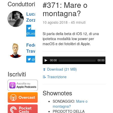
Conduttori
#371: Mare o
montagna?
Luca
Zorzi
10 agosto 2018 - 45 minuti
@LucaTNT
Si parla della beta di iOS 12, di una
ipotetica modalità low power per
macOS e dei fotolibri di Apple.
Federico
Travaini
@ftrava
00:00
00:00
⏬ Download (21 MB)
Iscriviti
📝 Trascrizione
Shownotes
SONDAGGIO:
Mare o
montagna?
PRODOTTO DELLA