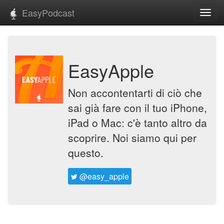
EasyPodcast
Toggl
navig
EasyApple
Non accontentarti di ciò che
sai già fare con il tuo iPhone,
iPad o Mac: c'è tanto altro da
scoprire. Noi siamo qui per
questo.
@easy_apple