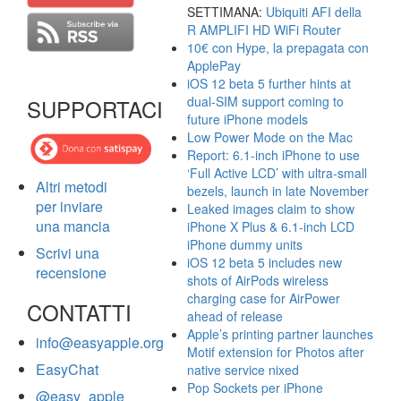
SETTIMANA:
Ubiquiti AFI della
R AMPLIFI HD WiFi Router
10€ con Hype, la prepagata con
ApplePay
iOS 12 beta 5 further hints at
dual-SIM support coming to
SUPPORTACI
future iPhone models
Low Power Mode on the Mac
Report: 6.1-inch iPhone to use
‘Full Active LCD’ with ultra-small
Altri metodi
bezels, launch in late November
per inviare
Leaked images claim to show
una mancia
iPhone X Plus & 6.1-inch LCD
iPhone dummy units
Scrivi una
iOS 12 beta 5 includes new
recensione
shots of AirPods wireless
charging case for AirPower
CONTATTI
ahead of release
Apple’s printing partner launches
info@easyapple.org
Motif extension for Photos after
EasyChat
native service nixed
Pop Sockets per iPhone
@easy_apple