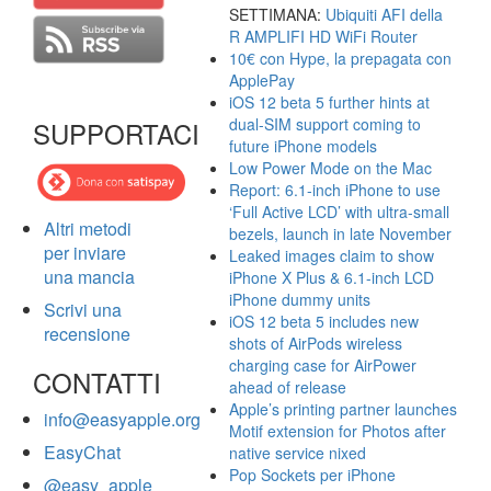
SETTIMANA:
Ubiquiti AFI della
R AMPLIFI HD WiFi Router
10€ con Hype, la prepagata con
ApplePay
iOS 12 beta 5 further hints at
dual-SIM support coming to
SUPPORTACI
future iPhone models
Low Power Mode on the Mac
Report: 6.1-inch iPhone to use
‘Full Active LCD’ with ultra-small
Altri metodi
bezels, launch in late November
per inviare
Leaked images claim to show
una mancia
iPhone X Plus & 6.1-inch LCD
iPhone dummy units
Scrivi una
iOS 12 beta 5 includes new
recensione
shots of AirPods wireless
charging case for AirPower
CONTATTI
ahead of release
Apple’s printing partner launches
info@easyapple.org
Motif extension for Photos after
EasyChat
native service nixed
Pop Sockets per iPhone
@easy_apple