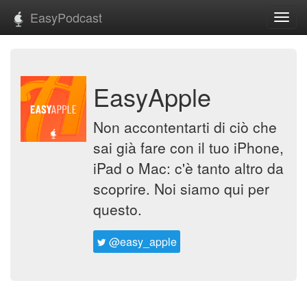
EasyPodcast
Toggl
navig
EasyApple
Non accontentarti di ciò che
sai già fare con il tuo iPhone,
iPad o Mac: c'è tanto altro da
scoprire. Noi siamo qui per
questo.
@easy_apple