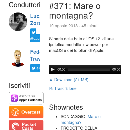
Conduttori
#371: Mare o
montagna?
Luca
Zorzi
10 agosto 2018 - 45 minuti
@LucaTNT
Si parla della beta di iOS 12, di una
ipotetica modalità low power per
macOS e dei fotolibri di Apple.
Federico
Travaini
@ftrava
00:00
00:00
⏬ Download (21 MB)
Iscriviti
📝 Trascrizione
Shownotes
SONDAGGIO:
Mare o
montagna?
PRODOTTO DELLA