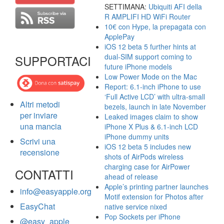
SETTIMANA:
Ubiquiti AFI della
R AMPLIFI HD WiFi Router
10€ con Hype, la prepagata con
ApplePay
iOS 12 beta 5 further hints at
dual-SIM support coming to
SUPPORTACI
future iPhone models
Low Power Mode on the Mac
Report: 6.1-inch iPhone to use
‘Full Active LCD’ with ultra-small
Altri metodi
bezels, launch in late November
per inviare
Leaked images claim to show
una mancia
iPhone X Plus & 6.1-inch LCD
iPhone dummy units
Scrivi una
iOS 12 beta 5 includes new
recensione
shots of AirPods wireless
charging case for AirPower
CONTATTI
ahead of release
Apple’s printing partner launches
info@easyapple.org
Motif extension for Photos after
EasyChat
native service nixed
Pop Sockets per iPhone
@easy_apple