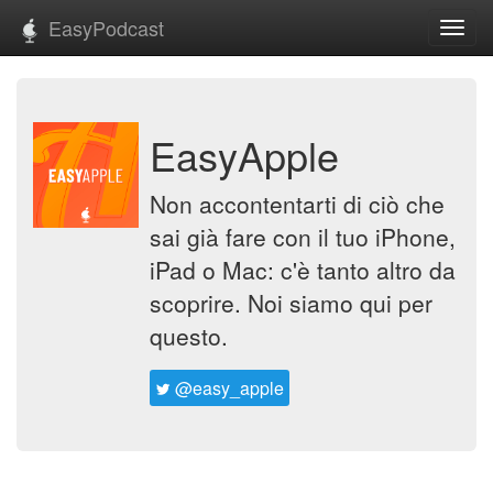
EasyPodcast
Toggl
navig
EasyApple
Non accontentarti di ciò che
sai già fare con il tuo iPhone,
iPad o Mac: c'è tanto altro da
scoprire. Noi siamo qui per
questo.
@easy_apple