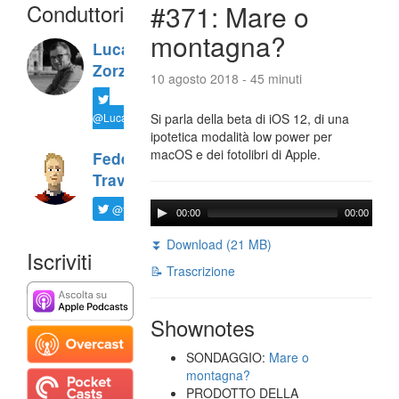
Conduttori
#371: Mare o
montagna?
Luca
Zorzi
10 agosto 2018 - 45 minuti
@LucaTNT
Si parla della beta di iOS 12, di una
ipotetica modalità low power per
macOS e dei fotolibri di Apple.
Federico
Travaini
@ftrava
00:00
00:00
⏬ Download (21 MB)
Iscriviti
📝 Trascrizione
Shownotes
SONDAGGIO:
Mare o
montagna?
PRODOTTO DELLA