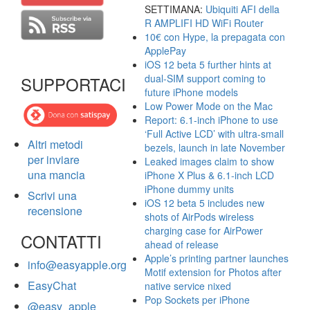
SETTIMANA:
Ubiquiti AFI della
R AMPLIFI HD WiFi Router
10€ con Hype, la prepagata con
ApplePay
iOS 12 beta 5 further hints at
dual-SIM support coming to
SUPPORTACI
future iPhone models
Low Power Mode on the Mac
Report: 6.1-inch iPhone to use
‘Full Active LCD’ with ultra-small
Altri metodi
bezels, launch in late November
per inviare
Leaked images claim to show
una mancia
iPhone X Plus & 6.1-inch LCD
iPhone dummy units
Scrivi una
iOS 12 beta 5 includes new
recensione
shots of AirPods wireless
charging case for AirPower
CONTATTI
ahead of release
Apple’s printing partner launches
info@easyapple.org
Motif extension for Photos after
EasyChat
native service nixed
Pop Sockets per iPhone
@easy_apple