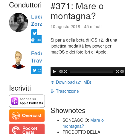
Conduttori
#371: Mare o
montagna?
Luca
Zorzi
10 agosto 2018 - 45 minuti
@LucaTNT
Si parla della beta di iOS 12, di una
ipotetica modalità low power per
macOS e dei fotolibri di Apple.
Federico
Travaini
@ftrava
00:00
00:00
⏬ Download (21 MB)
Iscriviti
📝 Trascrizione
Shownotes
SONDAGGIO:
Mare o
montagna?
PRODOTTO DELLA