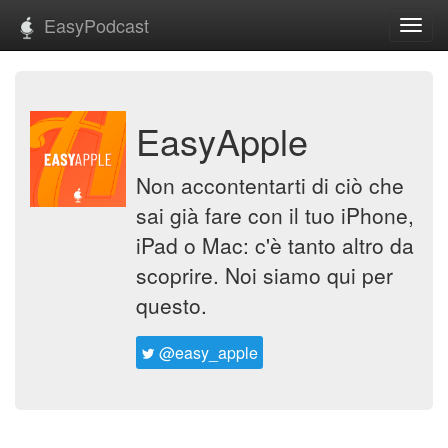
EasyPodcast
Toggl
navig
EasyApple
Non accontentarti di ciò che
sai già fare con il tuo iPhone,
iPad o Mac: c'è tanto altro da
scoprire. Noi siamo qui per
questo.
@easy_apple