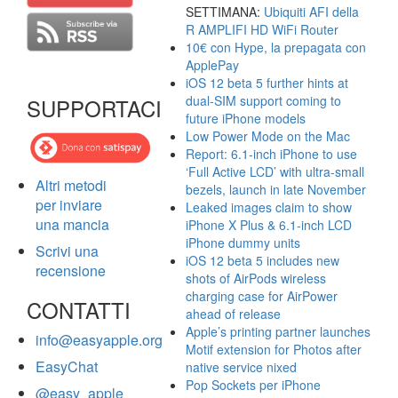
SETTIMANA:
Ubiquiti AFI della
R AMPLIFI HD WiFi Router
10€ con Hype, la prepagata con
ApplePay
iOS 12 beta 5 further hints at
dual-SIM support coming to
SUPPORTACI
future iPhone models
Low Power Mode on the Mac
Report: 6.1-inch iPhone to use
‘Full Active LCD’ with ultra-small
Altri metodi
bezels, launch in late November
per inviare
Leaked images claim to show
una mancia
iPhone X Plus & 6.1-inch LCD
iPhone dummy units
Scrivi una
iOS 12 beta 5 includes new
recensione
shots of AirPods wireless
charging case for AirPower
CONTATTI
ahead of release
Apple’s printing partner launches
info@easyapple.org
Motif extension for Photos after
EasyChat
native service nixed
Pop Sockets per iPhone
@easy_apple