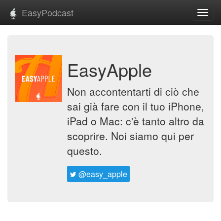
EasyPodcast
Toggl
navig
EasyApple
Non accontentarti di ciò che
sai già fare con il tuo iPhone,
iPad o Mac: c'è tanto altro da
scoprire. Noi siamo qui per
questo.
@easy_apple