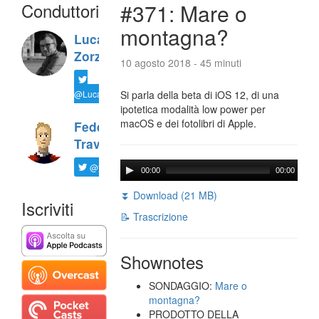
Conduttori
#371: Mare o
montagna?
Luca
Zorzi
10 agosto 2018 - 45 minuti
@LucaTNT
Si parla della beta di iOS 12, di una
ipotetica modalità low power per
macOS e dei fotolibri di Apple.
Federico
Travaini
@ftrava
00:00
00:00
⏬ Download (21 MB)
Iscriviti
📝 Trascrizione
Shownotes
SONDAGGIO:
Mare o
montagna?
PRODOTTO DELLA