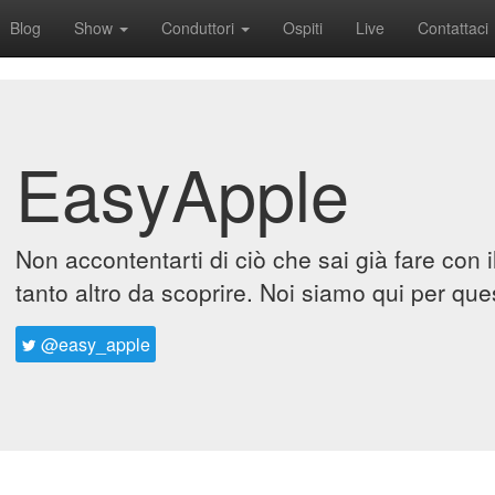
Blog
Show
Conduttori
Ospiti
Live
Contattaci
EasyApple
Non accontentarti di ciò che sai già fare con 
tanto altro da scoprire. Noi siamo qui per que
@easy_apple