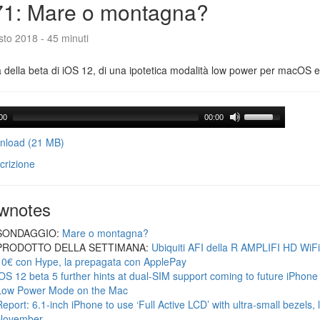
71: Mare o montagna?
to 2018 - 45 minuti
a della beta di iOS 12, di una ipotetica modalità low power per macOS e d
00
00:00
load (21 MB)
crizione
wnotes
SONDAGGIO:
Mare o montagna?
PRODOTTO DELLA SETTIMANA:
Ubiquiti AFI della R AMPLIFI HD WiF
10€ con Hype, la prepagata con ApplePay
iOS 12 beta 5 further hints at dual-SIM support coming to future iPhon
Low Power Mode on the Mac
Report: 6.1-inch iPhone to use ‘Full Active LCD’ with ultra-small bezels, 
November