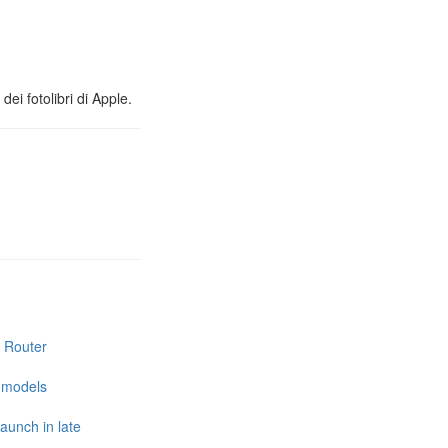
ei fotolibri di Apple.
i Router
e models
launch in late