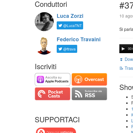
Conduttori
#3
Luca Zorzi
10 agos
@LucaTNT
Si parl
Federico Travaini
@ftrava
00:
⏬ Down
Iscriviti
📝 Tras
Sho
SUPPORTACI