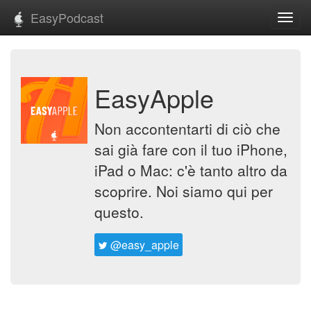
EasyPodcast
Toggl
navig
EasyApple
Non accontentarti di ciò che
sai già fare con il tuo iPhone,
iPad o Mac: c'è tanto altro da
scoprire. Noi siamo qui per
questo.
@easy_apple