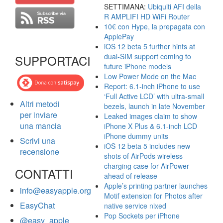
SETTIMANA:
Ubiquiti AFI della
R AMPLIFI HD WiFi Router
10€ con Hype, la prepagata con
ApplePay
iOS 12 beta 5 further hints at
dual-SIM support coming to
SUPPORTACI
future iPhone models
Low Power Mode on the Mac
Report: 6.1-inch iPhone to use
‘Full Active LCD’ with ultra-small
Altri metodi
bezels, launch in late November
per inviare
Leaked images claim to show
una mancia
iPhone X Plus & 6.1-inch LCD
iPhone dummy units
Scrivi una
iOS 12 beta 5 includes new
recensione
shots of AirPods wireless
charging case for AirPower
CONTATTI
ahead of release
Apple’s printing partner launches
info@easyapple.org
Motif extension for Photos after
EasyChat
native service nixed
Pop Sockets per iPhone
@easy_apple