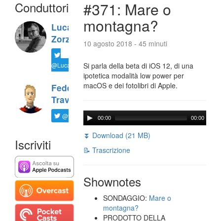
Conduttori
#371: Mare o
montagna?
Luca
Zorzi
10 agosto 2018 - 45 minuti
@LucaTNT
Si parla della beta di iOS 12, di una
ipotetica modalità low power per
macOS e dei fotolibri di Apple.
Federico
Travaini
@ftrava
00:00
00:00
⏬ Download (21 MB)
Iscriviti
📝 Trascrizione
Shownotes
SONDAGGIO:
Mare o
montagna?
PRODOTTO DELLA