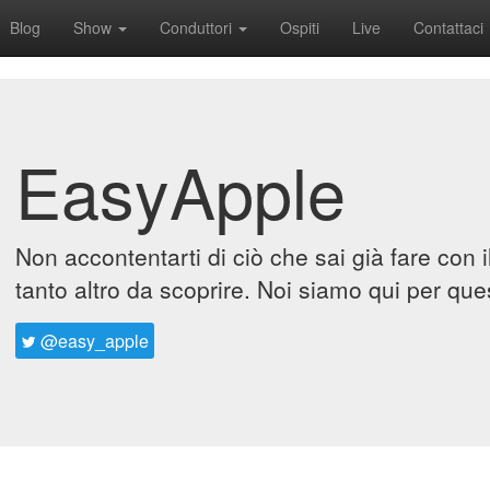
Blog
Show
Conduttori
Ospiti
Live
Contattaci
EasyApple
Non accontentarti di ciò che sai già fare con 
tanto altro da scoprire. Noi siamo qui per que
@easy_apple