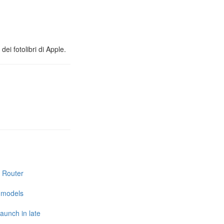
ei fotolibri di Apple.
i Router
e models
launch in late