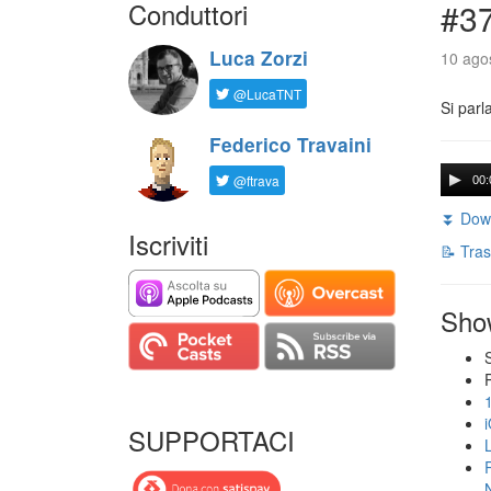
Conduttori
#3
Luca Zorzi
10 agos
@LucaTNT
Si parl
Federico Travaini
@ftrava
00:
⏬ Down
Iscriviti
📝 Tras
Sho
SUPPORTACI