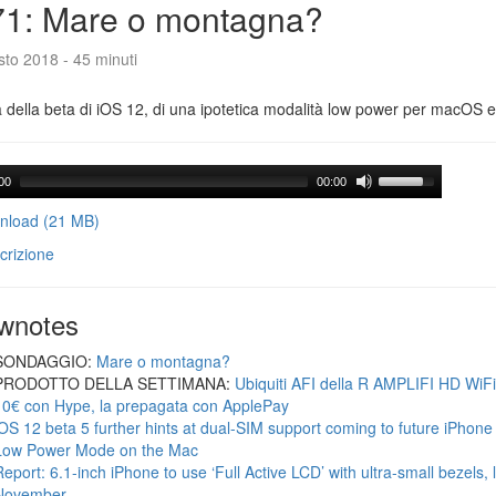
71: Mare o montagna?
to 2018 - 45 minuti
a della beta di iOS 12, di una ipotetica modalità low power per macOS e d
00
00:00
load (21 MB)
crizione
wnotes
SONDAGGIO:
Mare o montagna?
PRODOTTO DELLA SETTIMANA:
Ubiquiti AFI della R AMPLIFI HD WiF
10€ con Hype, la prepagata con ApplePay
iOS 12 beta 5 further hints at dual-SIM support coming to future iPhon
Low Power Mode on the Mac
Report: 6.1-inch iPhone to use ‘Full Active LCD’ with ultra-small bezels, 
November