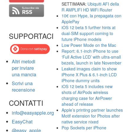
SETTIMANA:
Ubiquiti AFI della
R AMPLIFI HD WiFi Router
10€ con Hype, la prepagata con
ApplePay
iOS 12 beta 5 further hints at
dual-SIM support coming to
SUPPORTACI
future iPhone models
Low Power Mode on the Mac
Report: 6.1-inch iPhone to use
‘Full Active LCD’ with ultra-small
Altri metodi
bezels, launch in late November
per inviare
Leaked images claim to show
una mancia
iPhone X Plus & 6.1-inch LCD
iPhone dummy units
Scrivi una
iOS 12 beta 5 includes new
recensione
shots of AirPods wireless
charging case for AirPower
CONTATTI
ahead of release
Apple’s printing partner launches
info@easyapple.org
Motif extension for Photos after
EasyChat
native service nixed
Pop Sockets per iPhone
@easy_apple