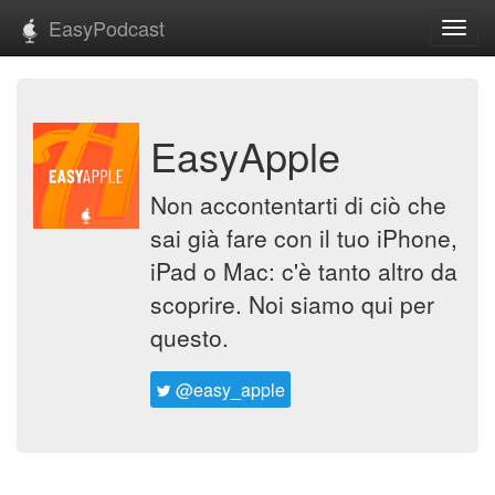
EasyPodcast
Toggl
navig
EasyApple
Non accontentarti di ciò che
sai già fare con il tuo iPhone,
iPad o Mac: c'è tanto altro da
scoprire. Noi siamo qui per
questo.
@easy_apple