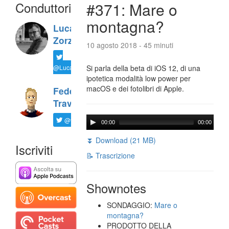
Conduttori
#371: Mare o
montagna?
Luca
Zorzi
10 agosto 2018 - 45 minuti
@LucaTNT
Si parla della beta di iOS 12, di una
ipotetica modalità low power per
macOS e dei fotolibri di Apple.
Federico
Travaini
@ftrava
00:00
00:00
⏬ Download (21 MB)
Iscriviti
📝 Trascrizione
Shownotes
SONDAGGIO:
Mare o
montagna?
PRODOTTO DELLA