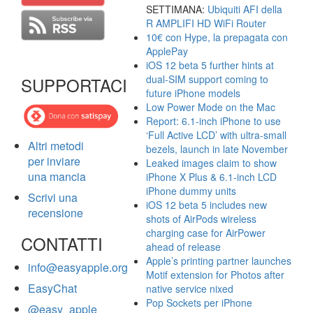
SETTIMANA:
Ubiquiti AFI della
R AMPLIFI HD WiFi Router
10€ con Hype, la prepagata con
ApplePay
iOS 12 beta 5 further hints at
dual-SIM support coming to
SUPPORTACI
future iPhone models
Low Power Mode on the Mac
Report: 6.1-inch iPhone to use
‘Full Active LCD’ with ultra-small
Altri metodi
bezels, launch in late November
per inviare
Leaked images claim to show
una mancia
iPhone X Plus & 6.1-inch LCD
iPhone dummy units
Scrivi una
iOS 12 beta 5 includes new
recensione
shots of AirPods wireless
charging case for AirPower
CONTATTI
ahead of release
Apple’s printing partner launches
info@easyapple.org
Motif extension for Photos after
EasyChat
native service nixed
Pop Sockets per iPhone
@easy_apple