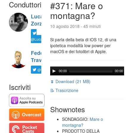
Conduttori
#371: Mare o
montagna?
Luca
Zorzi
10 agosto 2018 - 45 minuti
@LucaTNT
Si parla della beta di iOS 12, di una
ipotetica modalità low power per
macOS e dei fotolibri di Apple.
Federico
Travaini
@ftrava
00:00
00:00
⏬ Download (21 MB)
Iscriviti
📝 Trascrizione
Shownotes
SONDAGGIO:
Mare o
montagna?
PRODOTTO DELLA