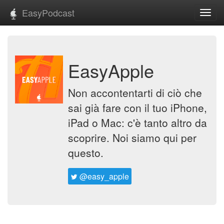
EasyPodcast
Toggl
navig
EasyApple
Non accontentarti di ciò che
sai già fare con il tuo iPhone,
iPad o Mac: c'è tanto altro da
scoprire. Noi siamo qui per
questo.
@easy_apple