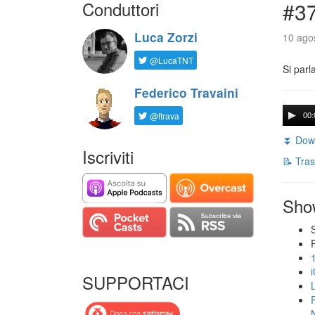
Conduttori
#3
Luca Zorzi
10 agos
@LucaTNT
Si parl
Federico Travaini
@ftrava
00:
⏬ Down
Iscriviti
📝 Tras
Sho
SUPPORTACI