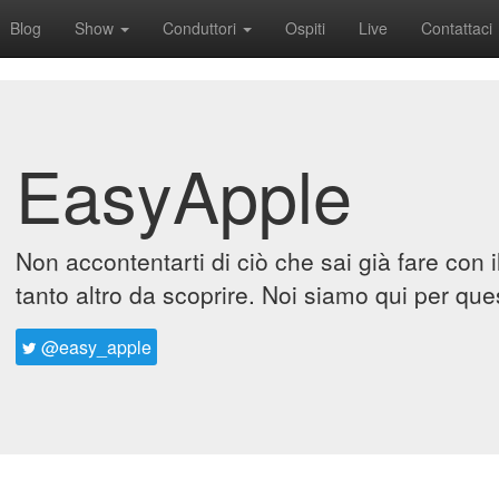
Blog
Show
Conduttori
Ospiti
Live
Contattaci
EasyApple
Non accontentarti di ciò che sai già fare con 
tanto altro da scoprire. Noi siamo qui per que
@easy_apple