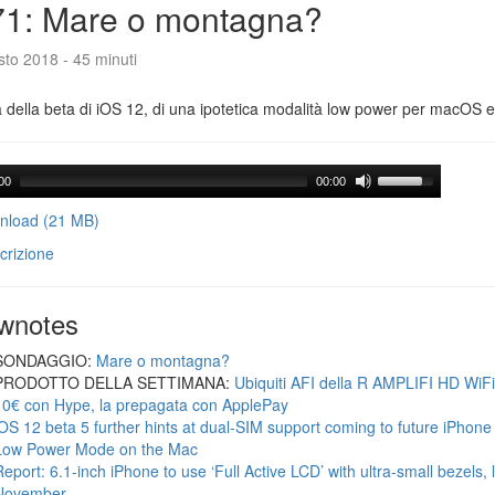
71: Mare o montagna?
to 2018 - 45 minuti
a della beta di iOS 12, di una ipotetica modalità low power per macOS e d
00
00:00
load (21 MB)
crizione
wnotes
SONDAGGIO:
Mare o montagna?
PRODOTTO DELLA SETTIMANA:
Ubiquiti AFI della R AMPLIFI HD WiF
10€ con Hype, la prepagata con ApplePay
iOS 12 beta 5 further hints at dual-SIM support coming to future iPhon
Low Power Mode on the Mac
Report: 6.1-inch iPhone to use ‘Full Active LCD’ with ultra-small bezels, 
November