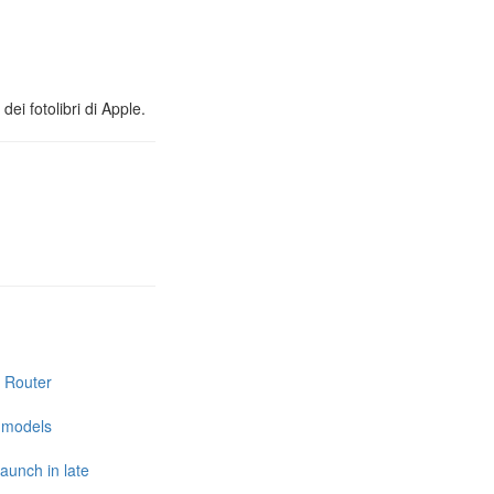
ei fotolibri di Apple.
i Router
e models
launch in late