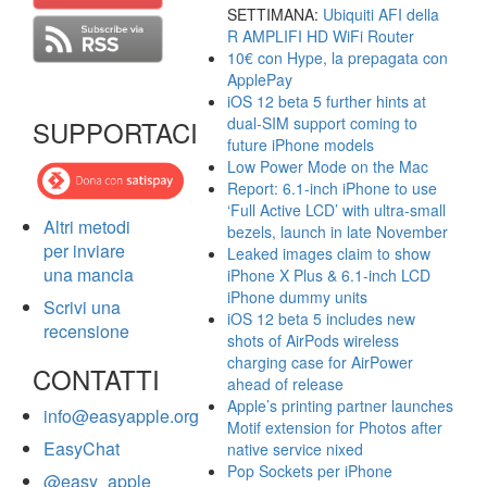
SETTIMANA:
Ubiquiti AFI della
R AMPLIFI HD WiFi Router
10€ con Hype, la prepagata con
ApplePay
iOS 12 beta 5 further hints at
dual-SIM support coming to
SUPPORTACI
future iPhone models
Low Power Mode on the Mac
Report: 6.1-inch iPhone to use
‘Full Active LCD’ with ultra-small
Altri metodi
bezels, launch in late November
per inviare
Leaked images claim to show
una mancia
iPhone X Plus & 6.1-inch LCD
iPhone dummy units
Scrivi una
iOS 12 beta 5 includes new
recensione
shots of AirPods wireless
charging case for AirPower
CONTATTI
ahead of release
Apple’s printing partner launches
info@easyapple.org
Motif extension for Photos after
EasyChat
native service nixed
Pop Sockets per iPhone
@easy_apple