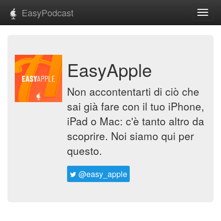
EasyPodcast
Toggl
navig
EasyApple
Non accontentarti di ciò che
sai già fare con il tuo iPhone,
iPad o Mac: c'è tanto altro da
scoprire. Noi siamo qui per
questo.
@easy_apple