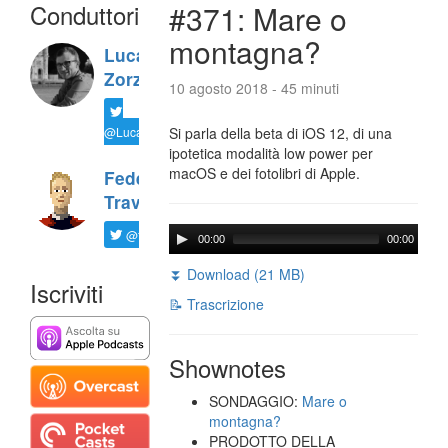
Conduttori
#371: Mare o
montagna?
Luca
Zorzi
10 agosto 2018 - 45 minuti
@LucaTNT
Si parla della beta di iOS 12, di una
ipotetica modalità low power per
macOS e dei fotolibri di Apple.
Federico
Travaini
@ftrava
00:00
00:00
⏬ Download (21 MB)
Iscriviti
📝 Trascrizione
Shownotes
SONDAGGIO:
Mare o
montagna?
PRODOTTO DELLA