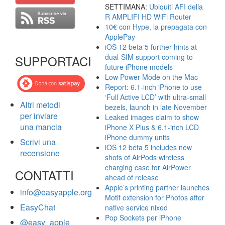
SETTIMANA:
Ubiquiti AFI della
R AMPLIFI HD WiFi Router
10€ con Hype, la prepagata con
ApplePay
iOS 12 beta 5 further hints at
dual-SIM support coming to
SUPPORTACI
future iPhone models
Low Power Mode on the Mac
Report: 6.1-inch iPhone to use
‘Full Active LCD’ with ultra-small
Altri metodi
bezels, launch in late November
per inviare
Leaked images claim to show
una mancia
iPhone X Plus & 6.1-inch LCD
iPhone dummy units
Scrivi una
iOS 12 beta 5 includes new
recensione
shots of AirPods wireless
charging case for AirPower
CONTATTI
ahead of release
Apple’s printing partner launches
info@easyapple.org
Motif extension for Photos after
EasyChat
native service nixed
Pop Sockets per iPhone
@easy_apple