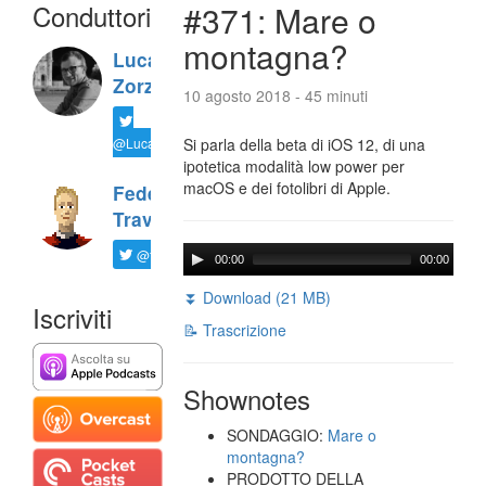
Conduttori
#371: Mare o
montagna?
Luca
Zorzi
10 agosto 2018 - 45 minuti
@LucaTNT
Si parla della beta di iOS 12, di una
ipotetica modalità low power per
macOS e dei fotolibri di Apple.
Federico
Travaini
@ftrava
00:00
00:00
⏬ Download (21 MB)
Iscriviti
📝 Trascrizione
Shownotes
SONDAGGIO:
Mare o
montagna?
PRODOTTO DELLA