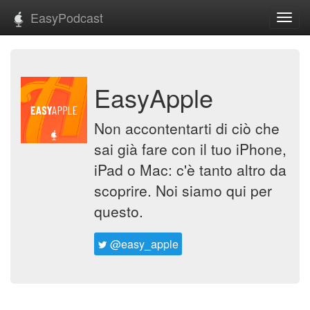
EasyPodcast
Toggl
navig
EasyApple
Non accontentarti di ciò che
sai già fare con il tuo iPhone,
iPad o Mac: c'è tanto altro da
scoprire. Noi siamo qui per
questo.
@easy_apple