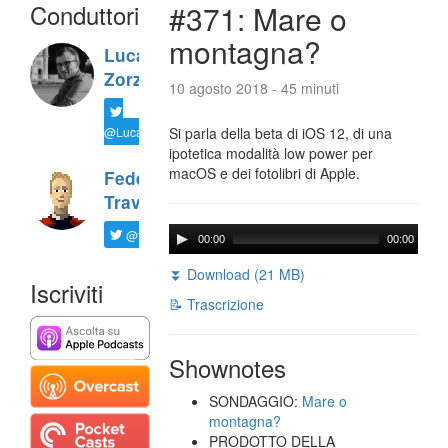
Conduttori
#371: Mare o
montagna?
Luca
Zorzi
10 agosto 2018 - 45 minuti
@LucaTNT
Si parla della beta di iOS 12, di una
ipotetica modalità low power per
macOS e dei fotolibri di Apple.
Federico
Travaini
@ftrava
00:00
00:00
⏬ Download (21 MB)
Iscriviti
📝 Trascrizione
Shownotes
SONDAGGIO:
Mare o
montagna?
PRODOTTO DELLA