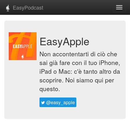
EasyPodcast
Toggl
navig
EasyApple
Non accontentarti di ciò che
sai già fare con il tuo iPhone,
iPad o Mac: c'è tanto altro da
scoprire. Noi siamo qui per
questo.
@easy_apple