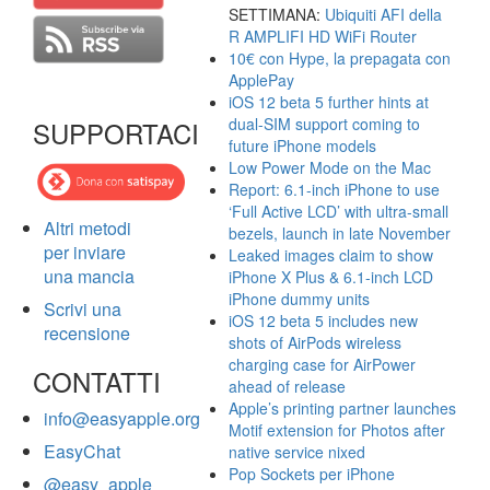
SETTIMANA:
Ubiquiti AFI della
R AMPLIFI HD WiFi Router
10€ con Hype, la prepagata con
ApplePay
iOS 12 beta 5 further hints at
dual-SIM support coming to
SUPPORTACI
future iPhone models
Low Power Mode on the Mac
Report: 6.1-inch iPhone to use
‘Full Active LCD’ with ultra-small
Altri metodi
bezels, launch in late November
per inviare
Leaked images claim to show
una mancia
iPhone X Plus & 6.1-inch LCD
iPhone dummy units
Scrivi una
iOS 12 beta 5 includes new
recensione
shots of AirPods wireless
charging case for AirPower
CONTATTI
ahead of release
Apple’s printing partner launches
info@easyapple.org
Motif extension for Photos after
EasyChat
native service nixed
Pop Sockets per iPhone
@easy_apple