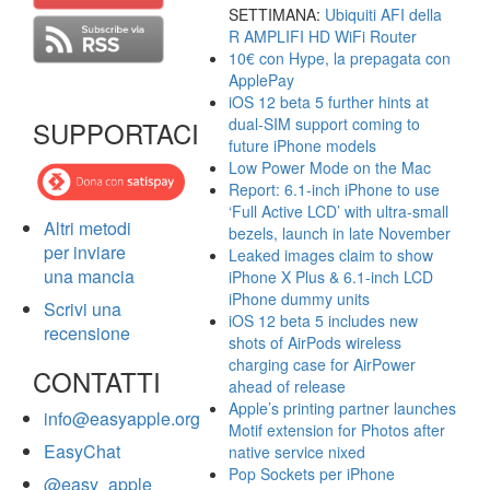
SETTIMANA:
Ubiquiti AFI della
R AMPLIFI HD WiFi Router
10€ con Hype, la prepagata con
ApplePay
iOS 12 beta 5 further hints at
dual-SIM support coming to
SUPPORTACI
future iPhone models
Low Power Mode on the Mac
Report: 6.1-inch iPhone to use
‘Full Active LCD’ with ultra-small
Altri metodi
bezels, launch in late November
per inviare
Leaked images claim to show
una mancia
iPhone X Plus & 6.1-inch LCD
iPhone dummy units
Scrivi una
iOS 12 beta 5 includes new
recensione
shots of AirPods wireless
charging case for AirPower
CONTATTI
ahead of release
Apple’s printing partner launches
info@easyapple.org
Motif extension for Photos after
EasyChat
native service nixed
Pop Sockets per iPhone
@easy_apple