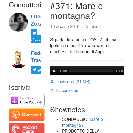
Conduttori
#371: Mare o
montagna?
Luca
Zorzi
10 agosto 2018 - 45 minuti
@LucaTNT
Si parla della beta di iOS 12, di una
ipotetica modalità low power per
macOS e dei fotolibri di Apple.
Federico
Travaini
@ftrava
00:00
00:00
⏬ Download (21 MB)
Iscriviti
📝 Trascrizione
Shownotes
SONDAGGIO:
Mare o
montagna?
PRODOTTO DELLA