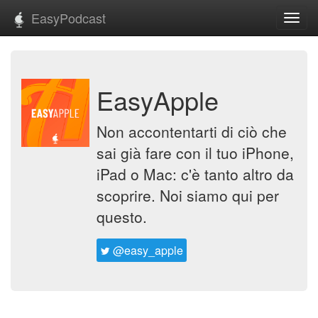
EasyPodcast
Toggl
navig
EasyApple
Non accontentarti di ciò che
sai già fare con il tuo iPhone,
iPad o Mac: c'è tanto altro da
scoprire. Noi siamo qui per
questo.
@easy_apple