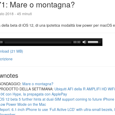
71: Mare o montagna?
to 2018 - 45 minuti
a della beta di iOS 12, di una ipotetica modalità low power per macOS e d
00
00:00
load (21 MB)
crizione
wnotes
SONDAGGIO:
Mare o montagna?
PRODOTTO DELLA SETTIMANA:
Ubiquiti AFI della R AMPLIFI HD WiF
10€ con Hype, la prepagata con ApplePay
iOS 12 beta 5 further hints at dual-SIM support coming to future iPhon
Low Power Mode on the Mac
Report: 6.1-inch iPhone to use ‘Full Active LCD’ with ultra-small bezels, 
November