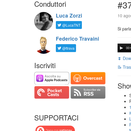
Conduttori
#3
Luca Zorzi
10 agos
@LucaTNT
Si parl
Federico Travaini
@ftrava
00:
⏬ Down
Iscriviti
📝 Tras
Sho
SUPPORTACI