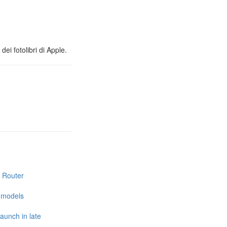
ei fotolibri di Apple.
i Router
e models
launch in late