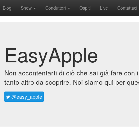
Blog
Show
Conduttori
Ospiti
Live
Contattaci
EasyApple
Non accontentarti di ciò che sai già fare con 
tanto altro da scoprire. Noi siamo qui per que
@easy_apple