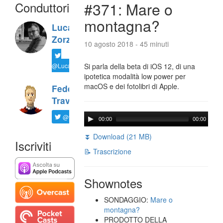
Conduttori
#371: Mare o
montagna?
Luca
Zorzi
10 agosto 2018 - 45 minuti
@LucaTNT
Si parla della beta di iOS 12, di una
ipotetica modalità low power per
macOS e dei fotolibri di Apple.
Federico
Travaini
@ftrava
00:00
00:00
⏬ Download (21 MB)
Iscriviti
📝 Trascrizione
Shownotes
SONDAGGIO:
Mare o
montagna?
PRODOTTO DELLA