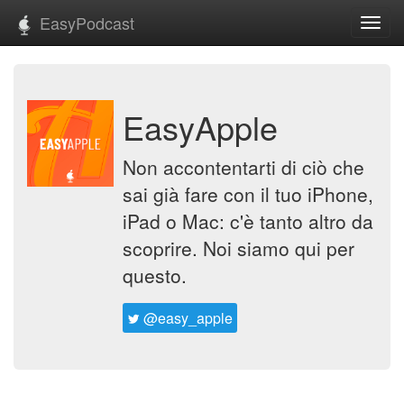
EasyPodcast
Toggl
navig
EasyApple
Non accontentarti di ciò che
sai già fare con il tuo iPhone,
iPad o Mac: c'è tanto altro da
scoprire. Noi siamo qui per
questo.
@easy_apple