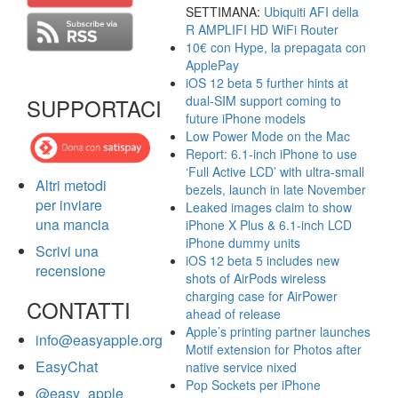
SETTIMANA:
Ubiquiti AFI della
R AMPLIFI HD WiFi Router
10€ con Hype, la prepagata con
ApplePay
iOS 12 beta 5 further hints at
dual-SIM support coming to
SUPPORTACI
future iPhone models
Low Power Mode on the Mac
Report: 6.1-inch iPhone to use
‘Full Active LCD’ with ultra-small
Altri metodi
bezels, launch in late November
per inviare
Leaked images claim to show
una mancia
iPhone X Plus & 6.1-inch LCD
iPhone dummy units
Scrivi una
iOS 12 beta 5 includes new
recensione
shots of AirPods wireless
charging case for AirPower
CONTATTI
ahead of release
Apple’s printing partner launches
info@easyapple.org
Motif extension for Photos after
EasyChat
native service nixed
Pop Sockets per iPhone
@easy_apple