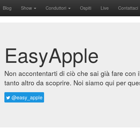
Blog
Show
Conduttori
Ospiti
Live
Contattaci
EasyApple
Non accontentarti di ciò che sai già fare con 
tanto altro da scoprire. Noi siamo qui per que
@easy_apple