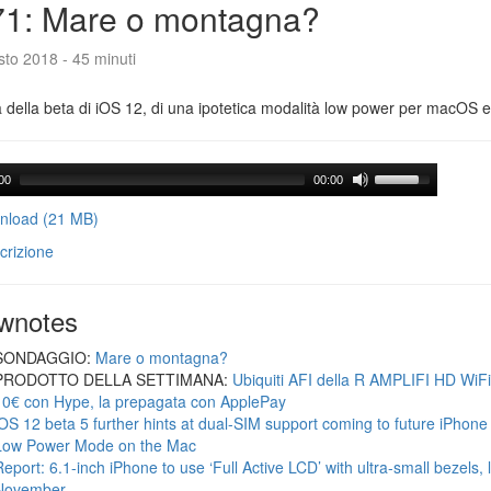
71: Mare o montagna?
to 2018 - 45 minuti
a della beta di iOS 12, di una ipotetica modalità low power per macOS e d
00
00:00
load (21 MB)
crizione
wnotes
SONDAGGIO:
Mare o montagna?
PRODOTTO DELLA SETTIMANA:
Ubiquiti AFI della R AMPLIFI HD WiF
10€ con Hype, la prepagata con ApplePay
iOS 12 beta 5 further hints at dual-SIM support coming to future iPhon
Low Power Mode on the Mac
Report: 6.1-inch iPhone to use ‘Full Active LCD’ with ultra-small bezels, 
November