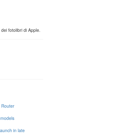
ei fotolibri di Apple.
i Router
e models
launch in late