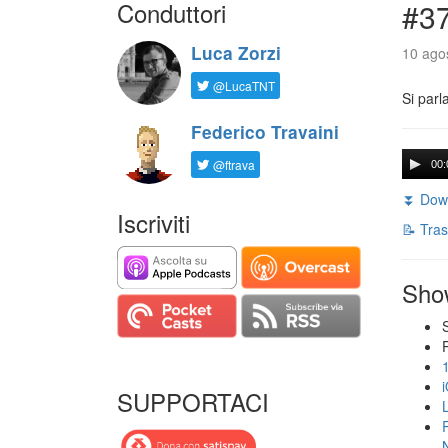
Conduttori
#3
Luca Zorzi
10 agos
@LucaTNT
Si parl
Federico Travaini
@ftrava
00:
⏬ Down
Iscriviti
📝 Tras
Sho
SUPPORTACI