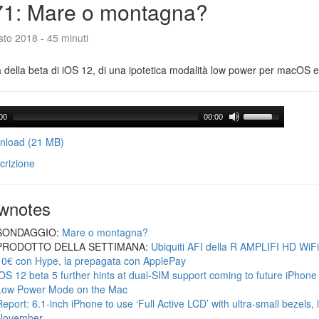
71: Mare o montagna?
to 2018 - 45 minuti
a della beta di iOS 12, di una ipotetica modalità low power per macOS e d
00
00:00
load (21 MB)
crizione
wnotes
SONDAGGIO:
Mare o montagna?
PRODOTTO DELLA SETTIMANA:
Ubiquiti AFI della R AMPLIFI HD WiF
10€ con Hype, la prepagata con ApplePay
iOS 12 beta 5 further hints at dual-SIM support coming to future iPhon
Low Power Mode on the Mac
Report: 6.1-inch iPhone to use ‘Full Active LCD’ with ultra-small bezels, 
November