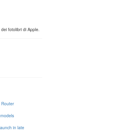
ei fotolibri di Apple.
i Router
e models
launch in late