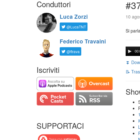
Conduttori
#3
Luca Zorzi
10 agos
@LucaTNT
Si parl
Federico Travaini
@ftrava
00:
⏬ Down
Iscriviti
📝 Tras
Sho
SUPPORTACI