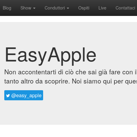
Blog
Show
Conduttori
Ospiti
Live
Contattaci
EasyApple
Non accontentarti di ciò che sai già fare con 
tanto altro da scoprire. Noi siamo qui per que
@easy_apple