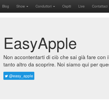
Blog
Show
Conduttori
Ospiti
Live
Contattaci
EasyApple
Non accontentarti di ciò che sai già fare con 
tanto altro da scoprire. Noi siamo qui per que
@easy_apple