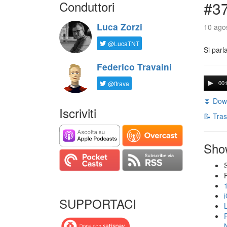
Conduttori
#3
Luca Zorzi
10 agos
@LucaTNT
Si parl
Federico Travaini
@ftrava
00:
⏬ Down
Iscriviti
📝 Tras
Sho
SUPPORTACI