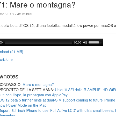
71: Mare o montagna?
to 2018 - 45 minuti
a della beta di iOS 12, di una ipotetica modalità low power per macOS e d
00
00:00
load (21 MB)
crizione
wnotes
SONDAGGIO:
Mare o montagna?
PRODOTTO DELLA SETTIMANA:
Ubiquiti AFI della R AMPLIFI HD WiF
10€ con Hype, la prepagata con ApplePay
iOS 12 beta 5 further hints at dual-SIM support coming to future iPhon
Low Power Mode on the Mac
Report: 6.1-inch iPhone to use ‘Full Active LCD’ with ultra-small bezels, 
November