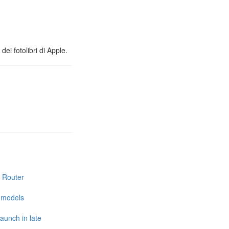
ei fotolibri di Apple.
i Router
e models
launch in late