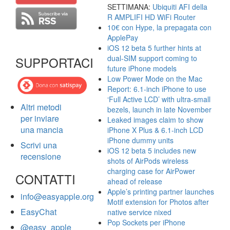
SETTIMANA:
Ubiquiti AFI della
R AMPLIFI HD WiFi Router
10€ con Hype, la prepagata con
ApplePay
iOS 12 beta 5 further hints at
dual-SIM support coming to
SUPPORTACI
future iPhone models
Low Power Mode on the Mac
Report: 6.1-inch iPhone to use
‘Full Active LCD’ with ultra-small
Altri metodi
bezels, launch in late November
per inviare
Leaked images claim to show
una mancia
iPhone X Plus & 6.1-inch LCD
iPhone dummy units
Scrivi una
iOS 12 beta 5 includes new
recensione
shots of AirPods wireless
charging case for AirPower
CONTATTI
ahead of release
Apple’s printing partner launches
info@easyapple.org
Motif extension for Photos after
EasyChat
native service nixed
Pop Sockets per iPhone
@easy_apple