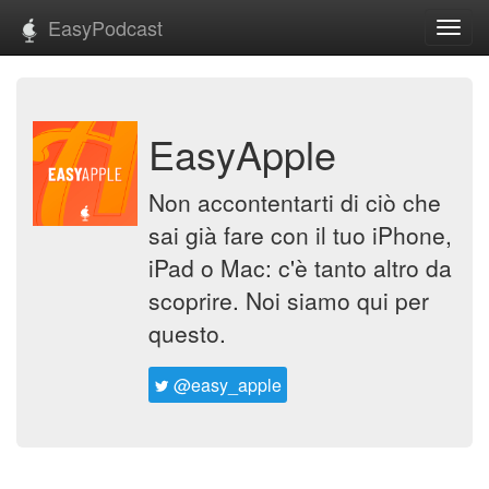
EasyPodcast
Toggl
navig
EasyApple
Non accontentarti di ciò che
sai già fare con il tuo iPhone,
iPad o Mac: c'è tanto altro da
scoprire. Noi siamo qui per
questo.
@easy_apple