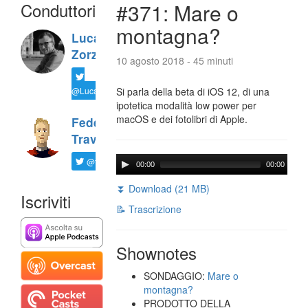
Conduttori
#371: Mare o
montagna?
Luca
Zorzi
10 agosto 2018 - 45 minuti
@LucaTNT
Si parla della beta di iOS 12, di una
ipotetica modalità low power per
macOS e dei fotolibri di Apple.
Federico
Travaini
@ftrava
00:00
00:00
⏬ Download (21 MB)
Iscriviti
📝 Trascrizione
Shownotes
SONDAGGIO:
Mare o
montagna?
PRODOTTO DELLA